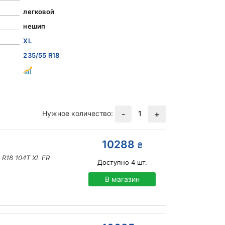
легковой
нешип
XL
235/55 R18
Нужное количество:
1
-
+
10288
₴
5 R18 104T XL FR
Доступно
4
шт.
В магазин