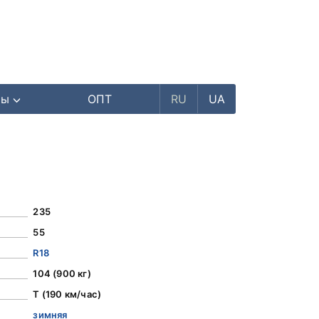
ры
ОПТ
RU
UA
235
55
R18
104 (900 кг)
T (190 км/час)
зимняя