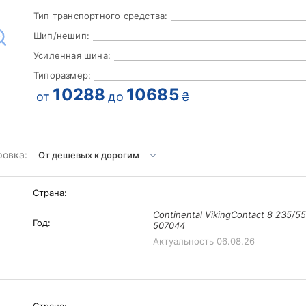
Тип транспортного средства:
Шип/нешип:
Усиленная шина:
Типоразмер:
10288
10685
от
до
₴
ровка:
Страна:
Continental VikingContact 8 235/5
Год:
507044
Актуальность
06.08.26