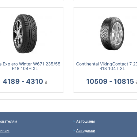
as Explero Winter W671 235/55
Continental VikingContact 7 
R18 104H XL
R18 104T XL
4189 - 4310
10509 - 10815
₴
ователям
Автошины
зинам
Автодиски