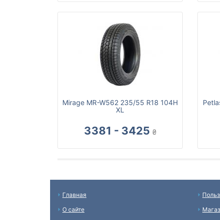
Mirage MR-W562 235/55 R18 104H
Petl
XL
3381 - 3425
₴
Главная
Польз
О сайте
Мага