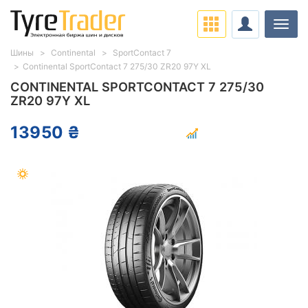
Нави
Шины
Continental
SportContact 7
Continental SportContact 7 275/30 ZR20 97Y XL
CONTINENTAL SPORTCONTACT 7 275/30
ZR20 97Y XL
13950 ₴