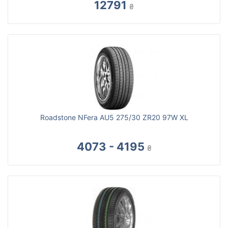
12791
₴
Roadstone NFera AU5 275/30 ZR20 97W XL
4073 - 4195
₴