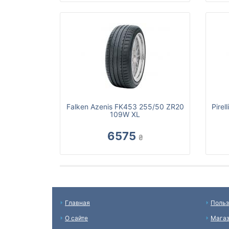
Falken Azenis FK453 255/50 ZR20
Pire
109W XL
6575
₴
Главная
Польз
О сайте
Мага