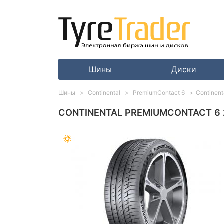
Шины
Диски
Шины
Continental
PremiumContact 6
Continen
CONTINENTAL PREMIUMCONTACT 6 2