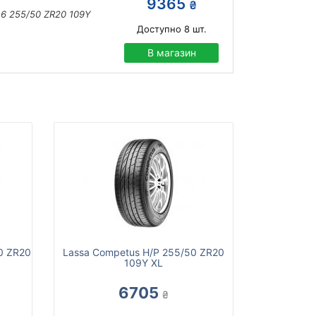
9365
₴
 6 255/50 ZR20 109Y
Доступно
8
шт.
В магазин
0 ZR20
Lassa Competus H/P 255/50 ZR20
109Y XL
6705
₴