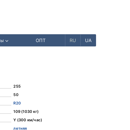
ры
ОПТ
RU
UA
255
50
R20
109 (1030 кг)
Y (300 км/час)
летняя