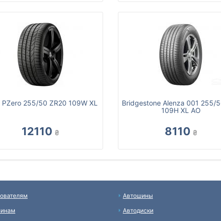
lli PZero 255/50 ZR20 109W XL
Bridgestone Alenza 001 255/
109H XL AO
12110
8110
₴
₴
ователям
Автошины
зинам
Автодиски