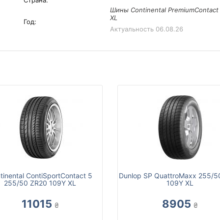
Страна:
Шины Continental PremiumContact
XL
Год:
Актуальность
06.08.26
tinental ContiSportContact 5
Dunlop SP QuattroMaxx 255/5
255/50 ZR20 109Y XL
109Y XL
11015
8905
₴
₴