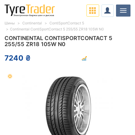
Нави
Шины
Continental
ContiSportContact 5
Continental ContiSportContact 5 255/55 ZR18 105W N0
CONTINENTAL CONTISPORTCONTACT 5
255/55 ZR18 105W N0
7240 ₴