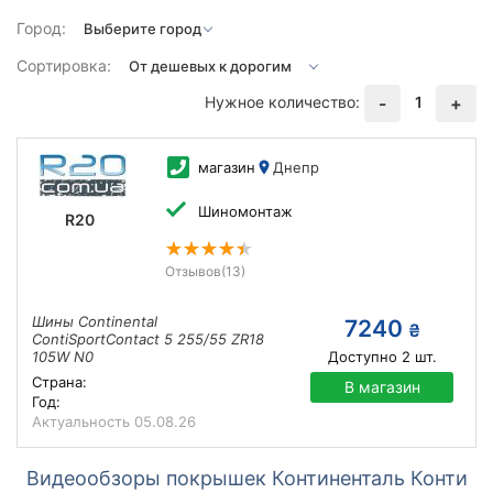
Город:
Сортировка:
Нужное количество:
1
-
+
магазин
Днепр
Шиномонтаж
R20
Отзывов
(13)
Шины Continental
7240
₴
ContiSportContact 5 255/55 ZR18
105W N0
Доступно
2
шт.
Страна:
В магазин
Год:
Актуальность
05.08.26
Видеообзоры покрышек Континенталь Конти