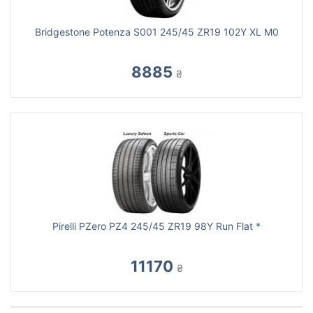
Bridgestone Potenza S001 245/45 ZR19 102Y XL M0
8885
₴
Pirelli PZero PZ4 245/45 ZR19 98Y Run Flat *
11170
₴