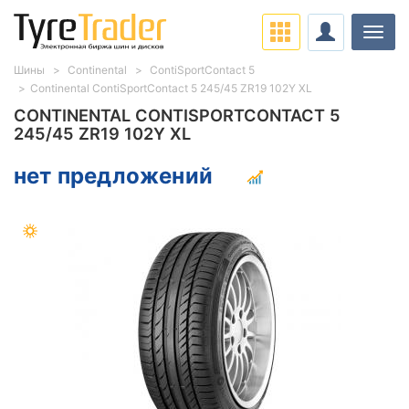
Нави
Шины
Continental
ContiSportContact 5
Continental ContiSportContact 5 245/45 ZR19 102Y XL
CONTINENTAL CONTISPORTCONTACT 5
245/45 ZR19 102Y XL
нет предложений