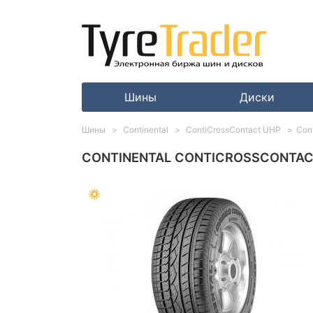
Шины
Диски
Шины
Continental
ContiCrossContact UHP
Con
CONTINENTAL CONTICROSSCONTACT