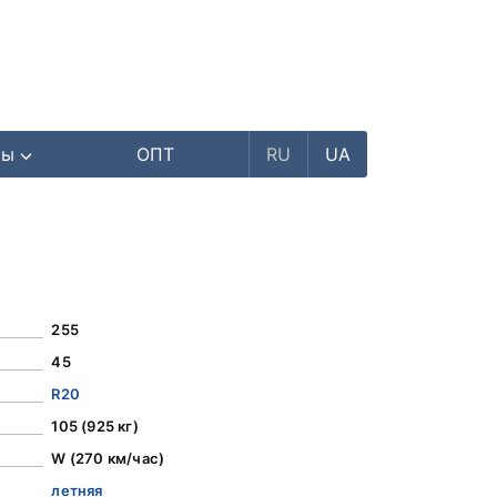
ры
ОПТ
RU
UA
255
45
R20
105 (925 кг)
W (270 км/час)
летняя