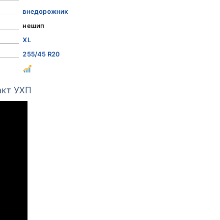
внедорожник
нешип
XL
255/45 R20
акт УХП