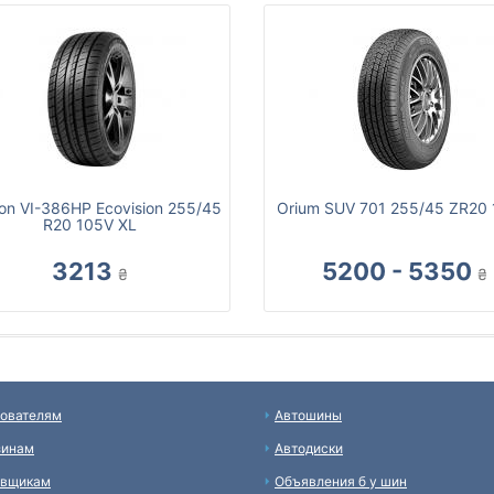
on VI-386HP Ecovision 255/45
Orium SUV 701 255/45 ZR20
R20 105V XL
3213
5200 - 5350
₴
₴
ователям
Автошины
зинам
Автодиски
авщикам
Объявления б у шин