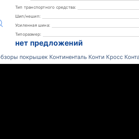
Тип транспортного средства:
Шип/нешип:
Усиленная шина:
Типоразмер:
нет предложений
бзоры покрышек Континенталь Конти Кросс Конт