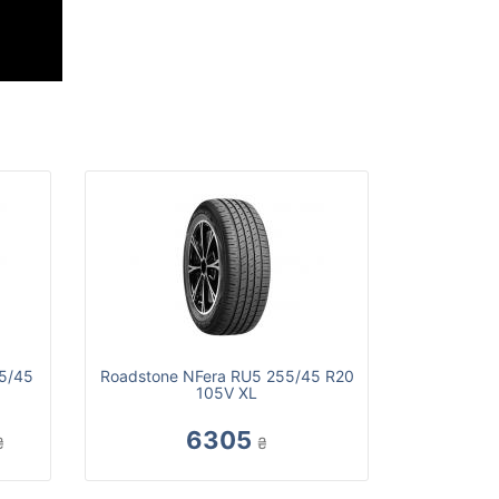
55/45
Roadstone NFera RU5 255/45 R20
105V XL
6305
₴
₴