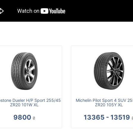
estone Dueler H/P Sport 255/45
Michelin Pilot Sport 4 SUV 2
ZR20 101W XL
ZR20 105Y XL
9800
13365 - 13519
₴