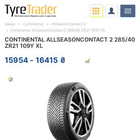
Нави
Шины
Continental
AllSeasonContact 2
Continental AllSeasonContact 2 285/40 ZR21 109Y XL
CONTINENTAL ALLSEASONCONTACT 2 285/40
ZR21 109Y XL
15954 - 16415 ₴