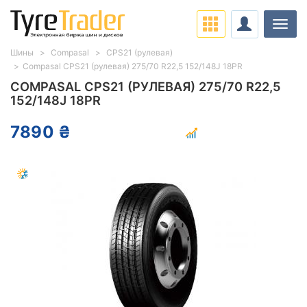
Нави
Шины
Compasal
CPS21 (рулевая)
Compasal CPS21 (рулевая) 275/70 R22,5 152/148J 18PR
COMPASAL CPS21 (РУЛЕВАЯ) 275/70 R22,5
152/148J 18PR
7890 ₴