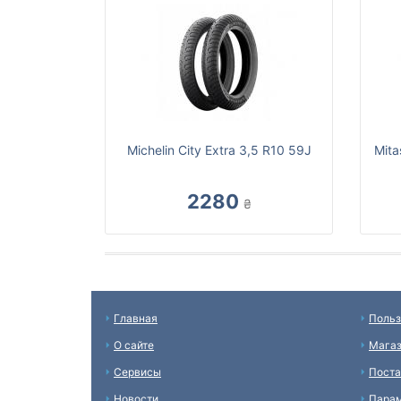
Michelin City Extra 3,5 R10 59J
Mita
2280
₴
Главная
Польз
О сайте
Мага
Сервисы
Пост
Новости
Пара