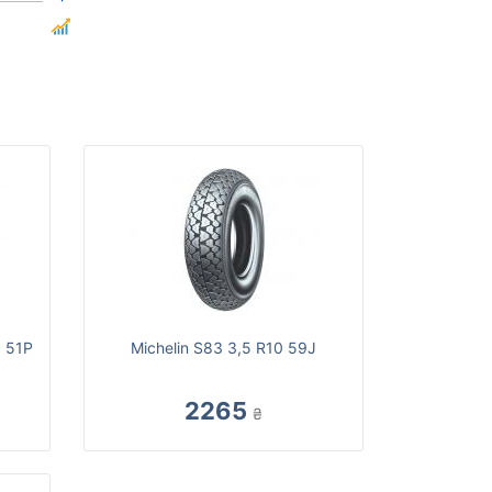
0 51P
Michelin S83 3,5 R10 59J
2265
₴