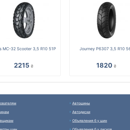
s MC-32 Scooter 3,5 R10 51P
Journey P6307 3,5 R10 5
2215
1820
₴
₴
ователям
Автошины
зинам
Автодиски
авщикам
Объявления б у шин
метры шин
Объявления б у дисков