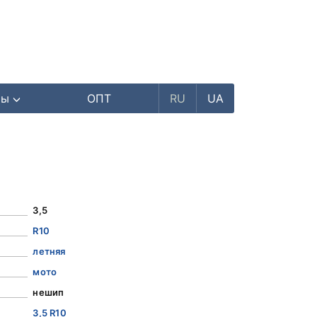
ры
ОПТ
RU
UA
3,5
R10
летняя
мото
нешип
3,5 R10