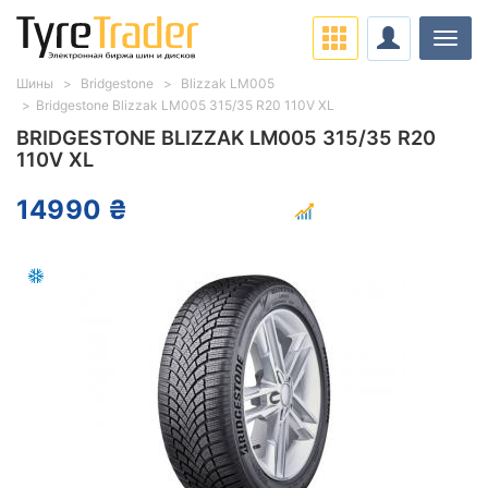
Нави
Шины
Bridgestone
Blizzak LM005
Bridgestone Blizzak LM005 315/35 R20 110V XL
BRIDGESTONE BLIZZAK LM005 315/35 R20
110V XL
14990 ₴