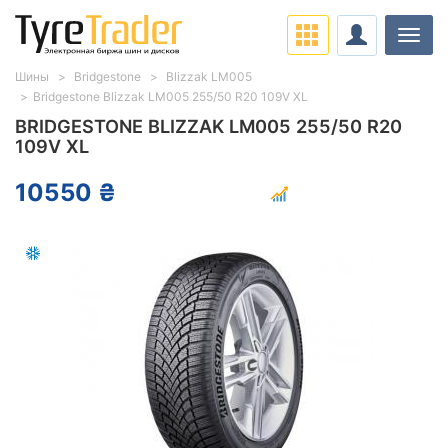
Нави
Шины
Bridgestone
Blizzak LM005
Bridgestone Blizzak LM005 255/50 R20 109V XL
BRIDGESTONE BLIZZAK LM005 255/50 R20
109V XL
10550 ₴