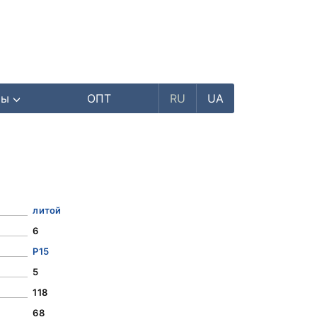
ры
ОПТ
RU
UA
литой
6
Р15
5
118
68