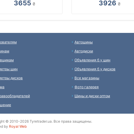
3655
3926
₴
₴
ователям
Автошины
зинам
Автодиски
авщикам
Объявления б у шин
метры шин
Объявления б у дисков
етры дисков
Все магазины
ама
Фото галерея
равообладателей
Шины и диски оптом
ашение
ght © 2010-2026 Tyretrader.ua. Все права защищены.
ed by
Royal Web