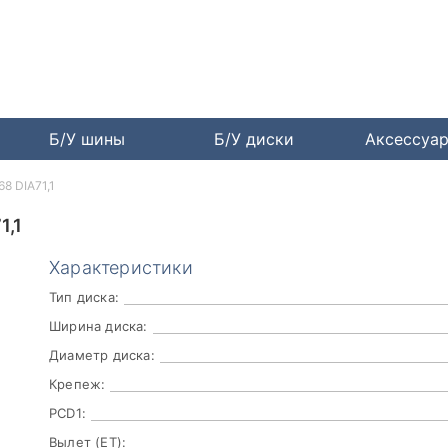
Б/У шины
Б/У диски
Аксессуа
8 DIA71,1
1,1
Характеристики
Тип диска:
Ширина диска:
Диаметр диска:
Крепеж:
PCD1:
Вылет (ET):