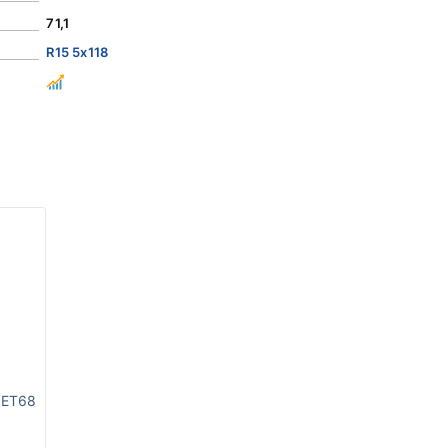
71,1
R15 5x118
 ET68