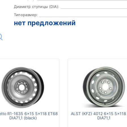
Диаметр ступицы (DIA):
Типоразмер:
нет предложений
tto R1-1635 6x15 5x118 ET68
ALST (KFZ) 4012 6x15 5x118
DIA71,1 (black)
DIA71,1