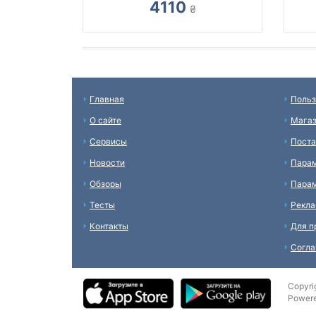
4110
₴
Главная
Польз
О сайте
Мага
Сервисы
Пост
Новости
Пара
Обзоры
Парам
Тесты
Рекл
Контакты
Для п
Согл
Copyri
Power