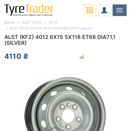
Нави
Диски
ALST (KFZ)
4012
ALST (KFZ) 4012 6x15 5x118 ET68 DIA71,1 (silver)
ALST (KFZ) 4012 6X15 5X118 ET68 DIA71,1
(SILVER)
4110 ₴