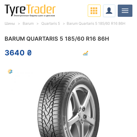
Нави
Шины
Barum
Quartaris 5
Barum Quartaris 5 185/60 R16 86H
BARUM QUARTARIS 5 185/60 R16 86H
3640 ₴