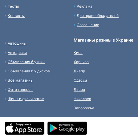
Тесты
Реклама
Контакты
Для правообладателей
Соглашение
Магазины резины в Украине
Автошины
Автодиски
Киев
Объявления б у шин
Харьков
Объявления б у дисков
Днепр
Все магазины
Одесса
Фото галерея
Львов
Шины и диски оптом
Николаев
Запорожье