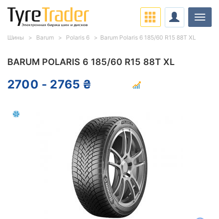
Нави
Шины
Barum
Polaris 6
Barum Polaris 6 185/60 R15 88T XL
BARUM POLARIS 6 185/60 R15 88T XL
2700 - 2765 ₴