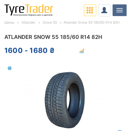
Нави
Шины
Atlander
Snow 55
Atlander Snow 55 185/60 R14 82H
ATLANDER SNOW 55 185/60 R14 82H
1600 - 1680 ₴