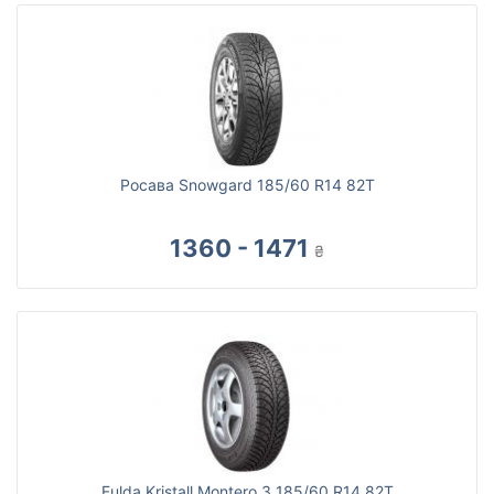
Росава Snowgard 185/60 R14 82T
1360 - 1471
₴
Fulda Kristall Montero 3 185/60 R14 82T