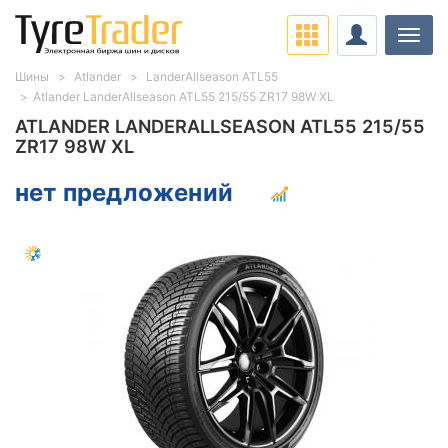
Нави
Шины
Atlander
LanderAllseason ATL55
Atlander LanderAllseason ATL55 215/55 ZR17 98W XL
ATLANDER LANDERALLSEASON ATL55 215/55
ZR17 98W XL
нет предложений