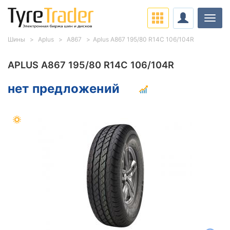
Нави
Шины
Aplus
A867
Aplus A867 195/80 R14C 106/104R
APLUS A867 195/80 R14C 106/104R
нет предложений