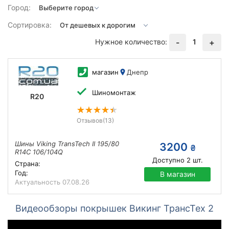
Город:
Сортировка:
Нужное количество:
1
-
+
магазин
Днепр
Шиномонтаж
R20
Отзывов
(13)
Шины Viking TransTech II 195/80
3200
₴
R14C 106/104Q
Доступно
2
шт.
Страна:
Год:
В магазин
Актуальность
07.08.26
Видеообзоры покрышек Викинг ТрансТех 2