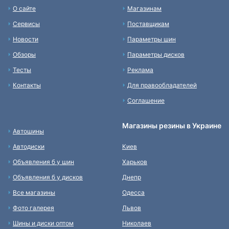
О сайте
Магазинам
Сервисы
Поставщикам
Новости
Параметры шин
Обзоры
Параметры дисков
Тесты
Реклама
Контакты
Для правообладателей
Соглашение
Магазины резины в Украине
Автошины
Автодиски
Киев
Объявления б у шин
Харьков
Объявления б у дисков
Днепр
Все магазины
Одесса
Фото галерея
Львов
Шины и диски оптом
Николаев