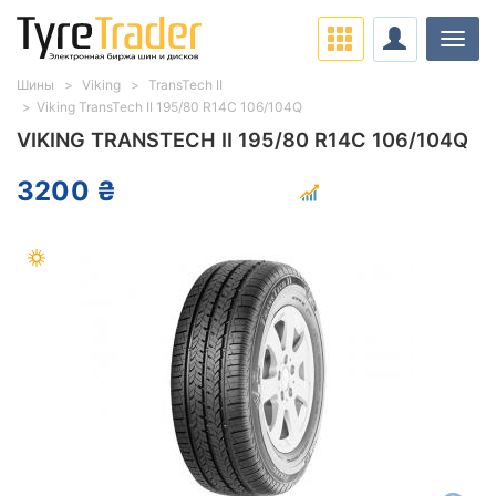
Нави
Шины
Viking
TransTech II
Viking TransTech II 195/80 R14C 106/104Q
VIKING TRANSTECH II 195/80 R14C 106/104Q
3200 ₴