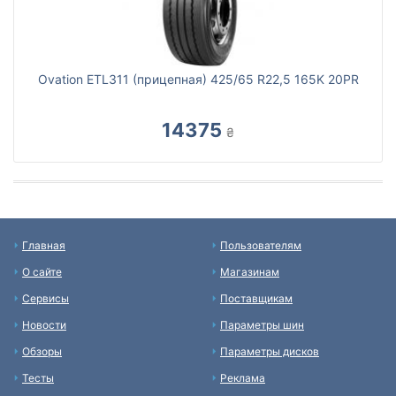
Ovation ETL311 (прицепная) 425/65 R22,5 165K 20PR
14375
₴
Главная
Пользователям
О сайте
Магазинам
Сервисы
Поставщикам
Новости
Параметры шин
Обзоры
Параметры дисков
Тесты
Реклама