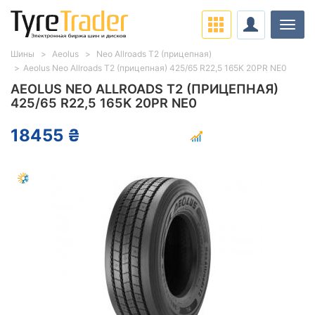
Нави
Шины
Aeolus
Neo Allroads T2 (прицепная)
Aeolus Neo Allroads T2 (прицепная) 425/65 R22,5 165K 20PR NE0
AEOLUS NEO ALLROADS T2 (ПРИЦЕПНАЯ)
425/65 R22,5 165K 20PR NE0
18455 ₴