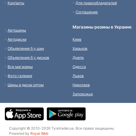
Контакты
Для правообладателей
Соглашение
Магазины резины в Украине
Автошины
Автодиски
Киев
Объявления б у шин
Харьков
Объявления б у дисков
Днепр
Все магазины
Одесса
Фото галерея
Львов
Шины и диски оптом
Николаев
Запорожье
Copyright © 2010-2026 Tyretrader.ua. Все права защищены.
Powered by
Royal Web