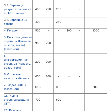
3.2.
Страница
результатов поиска
400
250
250
-
-
по БУ товарам.
3.3.
Страница БУ
400
-
250
-
-
товара
4. Галерея
500
-
-
300
-
1000
5. Информационные
страницы (Новости,
300
250
-
-
-
обзоры, тесты)
(сквозной)
5.1.
Информационная
200
200
-
-
-
страница (Новость,
обзор, тест)
6. Страницы
400
300
-
-
-
личного кабинета.
7. Раздел «ОПТ»
1000
-
800
-
-
2000
(сквозной)
7.1. Главная
страниза раздела
700
-
600
-
-
ОПТ.
7.2. Результат