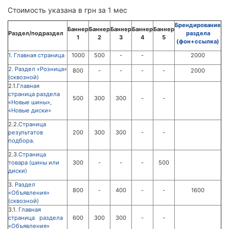
Стоимость указана в грн за 1 мес
Брендирование
Баннер
Баннер
Баннер
Баннер
Баннер
Раздел/подраздел
раздела
1
2
3
4
5
(фон+ссылка)
1. Главная страница
1000
500
-
-
2000
2. Раздел «Розница»
800
-
-
-
-
2000
(сквозной)
2.1.
Главная
страница раздела
500
300
300
-
-
«Новые шины»,
«Новые диски»
2.2.
Страница
результатов
200
300
300
-
-
подбора.
2.3.
Страница
товара (шины или
300
-
-
-
500
диски)
3
. Раздел
800
-
400
-
-
1600
«Объявления»
(сквозной)
3.1.
Главная
страница раздела
600
300
300
-
-
«Объявления»