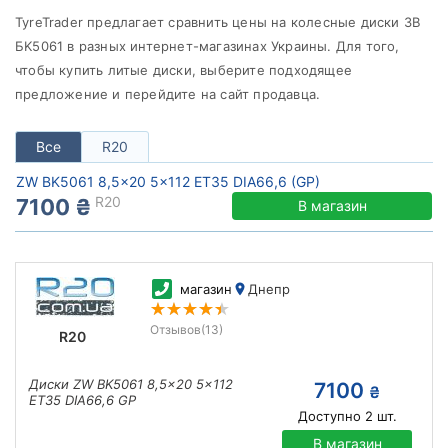
от
до
TyreTrader предлагает сравнить цены на колесные диски ЗВ
БK5061 в разных интернет-магазинах Украины. Для того,
чтобы купить литые диски, выберите подходящее
предложение и перейдите на сайт продавца.
ZW
Все бренды
Все
R20
Тип диска
ZW BK5061 8,5x20 5x112 ET35 DIA66,6 (GP)
R20
7100 ₴
В магазин
Сбросить
Подобрать
магазин
Днепр
Отзывов
(13)
R20
Диски ZW BK5061 8,5x20 5x112
7100
₴
ET35 DIA66,6 GP
Доступно
2
шт.
В магазин