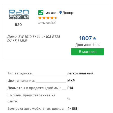
магазин
Днепр
Отзывов
(13)
R20
Диски ZW 1010 6x14 4x108 ET25
1807
₴
DIA65,1 MKP
Доступно
1
шт.
В магазин
Тип автодиска:
легкосплавный
Цвет в наличии:
MKP
Диаметры в продаже (дюймы):
Р14
Ширина, представленная на
6j
сайте:
Болтовка автомобильных дисков:
4х108