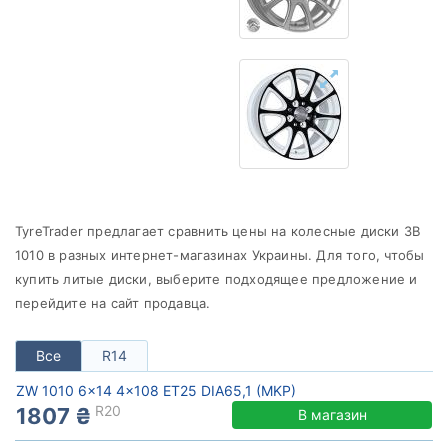
от
до
ZW
Все бренды
Тип диска
TyreTrader предлагает сравнить цены на колесные диски ЗВ
1010 в разных интернет-магазинах Украины. Для того, чтобы
Сбросить
Подобрать
купить литые диски, выберите подходящее предложение и
перейдите на сайт продавца.
Все
R14
ZW 1010 6x14 4x108 ET25 DIA65,1 (MKP)
R20
1807 ₴
В магазин