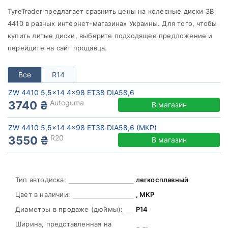
от
до
TyreTrader предлагает сравнить цены на колесные диски ЗВ
4410 в разных интернет-магазинах Украины. Для того, чтобы
купить литые диски, выберите подходящее предложение и
перейдите на сайт продавца.
ZW
Все бренды
Все
R14
Тип диска
ZW 4410 5,5x14 4x98 ET38 DIA58,6
Autoguma
3740 ₴
В магазин
ZW 4410 5,5x14 4x98 ET38 DIA58,6 (MKP)
R20
3550 ₴
В магазин
Сбросить
Подобрать
Тип автодиска:
легкосплавный
Цвет в наличии:
, MKP
Диаметры в продаже (дюймы):
Р14
Ширина, представленная на