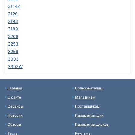
3114Z
3120
3143
3189
3206
3253
3259
3303
3303W
Главная
Пользователям
О сайте
Магазинам
Сервисы
Поставщикам
Новости
Параметры шин
Обзоры
Параметры дисков
Тесты
Реклама