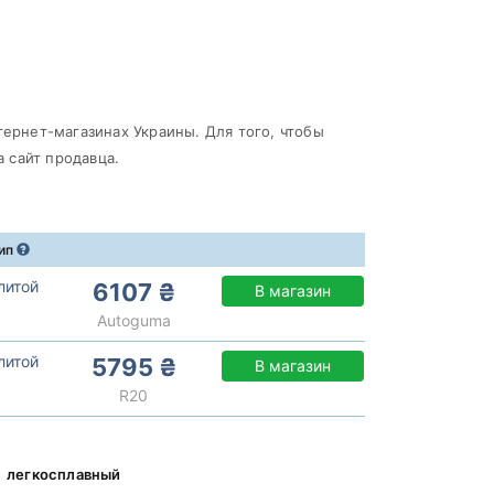
тернет-магазинах Украины. Для того, чтобы
 сайт продавца.
ип
литой
6107 ₴
В магазин
Autoguma
литой
5795 ₴
В магазин
R20
легкосплавный