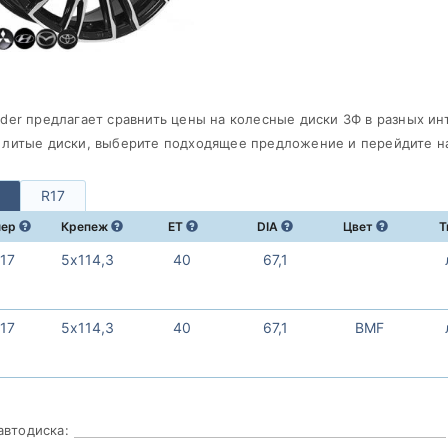
ader предлагает сравнить цены на колесные диски ЗФ в разных ин
 литые диски, выберите подходящее предложение и перейдите на
R17
мер
Крепеж
ET
DIA
Цвет
Т
х17
5х114,3
40
67,1
х17
5х114,3
40
67,1
BMF
автодиска: