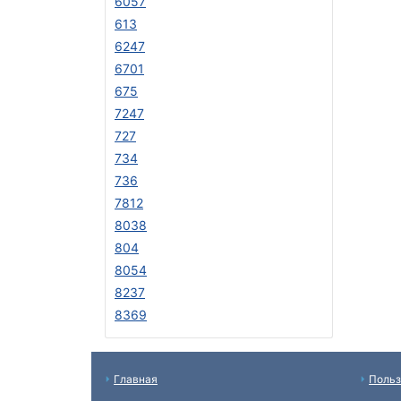
6057
613
6247
6701
675
7247
727
734
736
7812
8038
804
8054
8237
8369
Главная
Польз