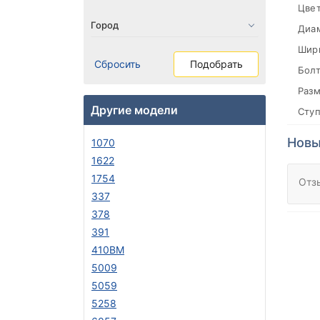
Цвет
Диа
Шири
Сбросить
Подобрать
Болт
Разм
Другие модели
Сту
Новы
1070
1622
1754
Отз
337
378
391
410BM
5009
5059
5258