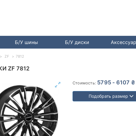
Б/У шины
Б/У диски
Аксессуа
ZF
7812
И ZF 7812
5795 - 6107 ₴
Стоимость:
Подобрать размер