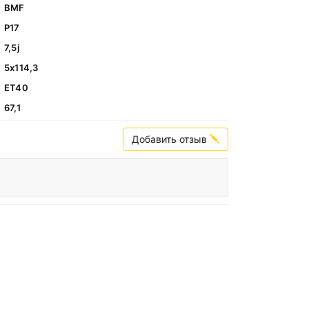
BMF
Р17
7,5j
5х114,3
ЕТ40
67,1
Добавить отзыв