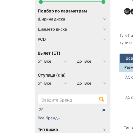
Подбор по параметрам
TyreTr
купить
Вылет (ET)
Все
от
до
Раз
Ступица (dia)
7,5
от
до
7,5
ZF
Все бренды
Тип 
Тип диска