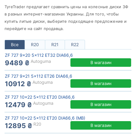
от
до
TyreTrader предлагает сравнить цены на колесные диски ЗФ
в разных интернет-магазинах Украины. Для того, чтобы
купить литые диски, выберите подходящее предложение и
перейдите на сайт продавца.
ZF
Все бренды
Все
R20
R21
R22
Тип диска
ZF 727 9x20 5x112 ET32 DIA66,6
Autoguma
9489 ₴
В магазин
ZF 727 9x21 5x112 ET26 DIA66,6
Autoguma
10912 ₴
В магазин
Сбросить
Подобрать
ZF 727 10x22 5x112 ET20 DIA66,6
Autoguma
12479 ₴
В магазин
ZF 727 10x22 5x112 ET20 DIA66,6 (MB)
R20
12895 ₴
В магазин