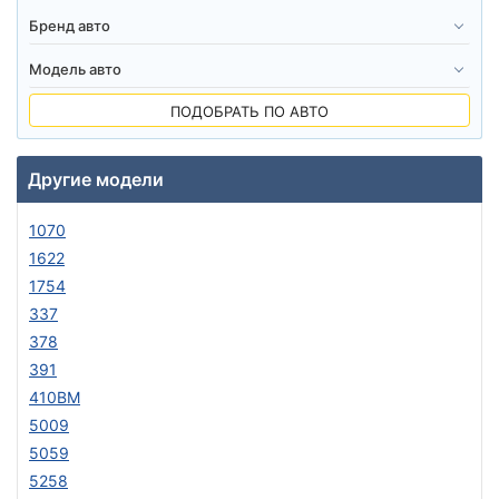
ПОДОБРАТЬ ПО АВТО
Другие модели
1070
1622
1754
337
378
391
410BM
5009
5059
5258