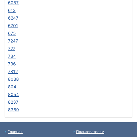
6057
613
6247
6701
675
7247
727
734
736
7812
8038
804
8054
8237
8369
Главная
Пользователям