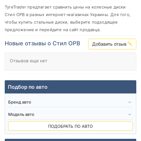
от
до
TyreTrader предлагает сравнить цены на колесные диски
Стил ОРВ в разных интернет-магазинах Украины. Для того,
чтобы купить cтальные диски, выберите подходящее
предложение и перейдите на сайт продавца.
Steel
Новые отзывы о Стил ОРВ
Все бренды
Добавить отзыв
Тип диска
Отзывов еще нет
Подбор по авто
Сбросить
Подобрать
ПОДОБРАТЬ ПО АВТО