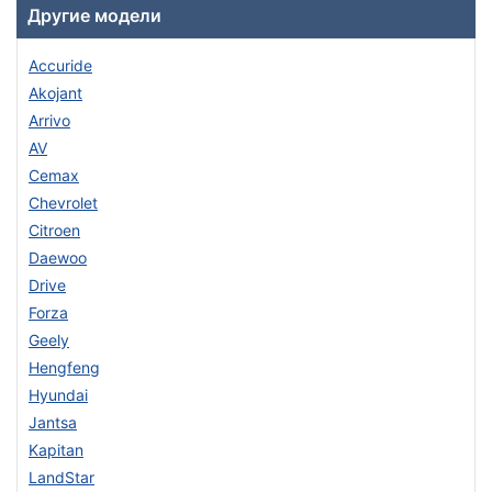
Другие модели
Accuride
Akojant
Arrivo
AV
Cemax
Chevrolet
Citroen
Daewoo
Drive
Forza
Geely
Hengfeng
Hyundai
Jantsa
Kapitan
LandStar