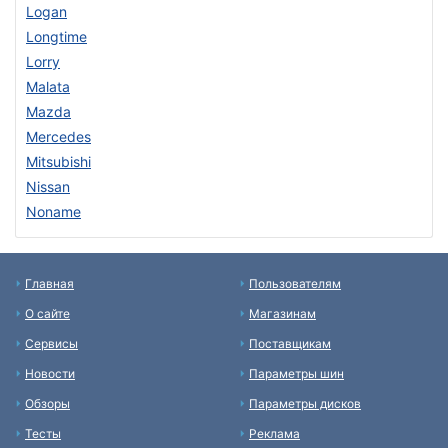
Logan
Longtime
Lorry
Malata
Mazda
Mercedes
Mitsubishi
Nissan
Noname
Главная
Пользователям
О сайте
Магазинам
Сервисы
Поставщикам
Новости
Параметры шин
Обзоры
Параметры дисков
Тесты
Реклама