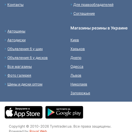
Контакты
Для правообладателей
Соглашение
Магазины резины в Украине
Автошины
Автодиски
Киев
Объявления б у шин
Харьков
Объявления б у дисков
Днепр
Все магазины
Одесса
Фото галерея
Львов
Шины и диски оптом
Николаев
Запорожье
Copyright © 2010-2026 Tyretrader.ua. Все права защищены.
Powered by
Royal Web