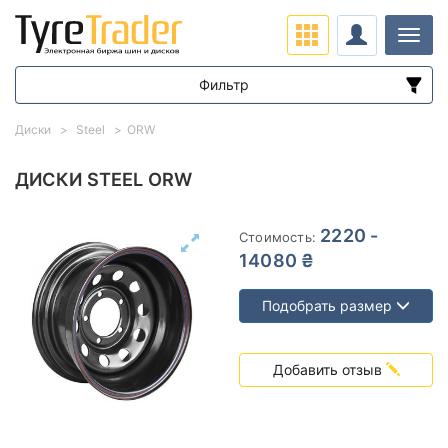
Нави
Фильтр
Диапазон цен
Диски
Steel
ORW
от
до
ДИСКИ STEEL ORW
Подбор по параметрам
2220 -
Стоимость:
14080 ₴
Подобрать размер
Вылет (ET)
Добавить отзыв
от
до
Ступица (dia)