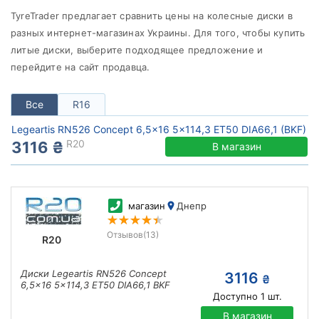
от
до
TyreTrader предлагает сравнить цены на колесные диски в
разных интернет-магазинах Украины. Для того, чтобы купить
литые диски, выберите подходящее предложение и
перейдите на сайт продавца.
Legeartis
Все бренды
Все
R16
Тип диска
Legeartis RN526 Concept 6,5x16 5x114,3 ET50 DIA66,1 (BKF)
R20
3116 ₴
В магазин
Сбросить
Подобрать
магазин
Днепр
Отзывов
(13)
R20
Диски Legeartis RN526 Concept
3116
₴
6,5x16 5x114,3 ET50 DIA66,1 BKF
Доступно
1
шт.
В магазин