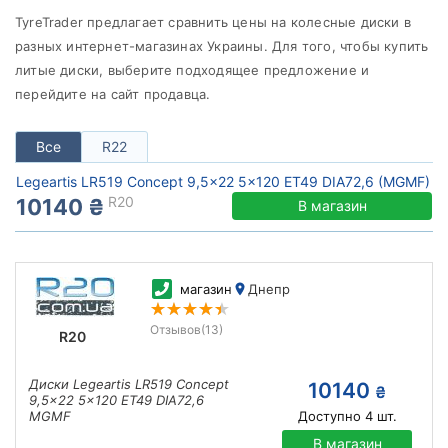
от
до
TyreTrader предлагает сравнить цены на колесные диски в
разных интернет-магазинах Украины. Для того, чтобы купить
литые диски, выберите подходящее предложение и
перейдите на сайт продавца.
Legeartis
Все бренды
Все
R22
Тип диска
Legeartis LR519 Concept 9,5x22 5x120 ET49 DIA72,6 (MGMF)
R20
10140 ₴
В магазин
Сбросить
Подобрать
магазин
Днепр
Отзывов
(13)
R20
Диски Legeartis LR519 Concept
10140
₴
9,5x22 5x120 ET49 DIA72,6
MGMF
Доступно
4
шт.
В магазин