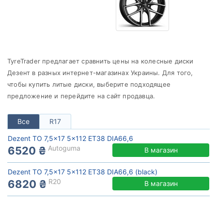
от
до
Dezent
TyreTrader предлагает сравнить цены на колесные диски
Все бренды
Дезент в разных интернет-магазинах Украины. Для того,
чтобы купить литые диски, выберите подходящее
Тип диска
предложение и перейдите на сайт продавца.
Все
R17
Сбросить
Подобрать
Dezent TO 7,5x17 5x112 ET38 DIA66,6
Autoguma
6520 ₴
В магазин
Dezent TO 7,5x17 5x112 ET38 DIA66,6 (black)
R20
6820 ₴
В магазин