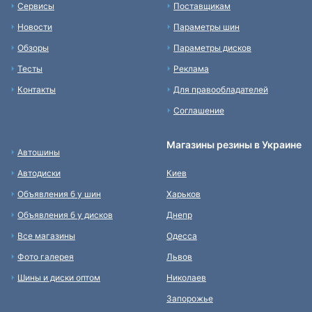
Сервисы
Поставщикам
Новости
Параметры шин
Обзоры
Параметры дисков
Тесты
Реклама
Контакты
Для правообладателей
Соглашение
Магазины резины в Украине
Автошины
Автодиски
Киев
Объявления б у шин
Харьков
Объявления б у дисков
Днепр
Все магазины
Одесса
Фото галерея
Львов
Шины и диски оптом
Николаев
Запорожье