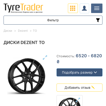
Нави
Фильтр
Диапазон цен
Диски
Dezent
TO
от
до
ДИСКИ DEZENT TO
Подбор по параметрам
6520 - 6820
Стоимость:
₴
Подобрать размер
Вылет (ET)
Добавить отзыв
от
до
Ступица (dia)