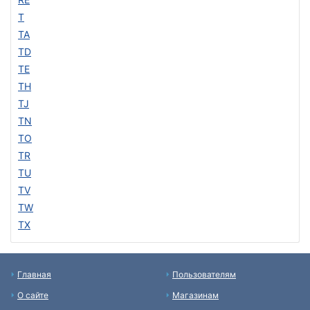
T
TA
TD
TE
TH
TJ
TN
TO
TR
TU
TV
TW
TX
Главная
Пользователям
О сайте
Магазинам