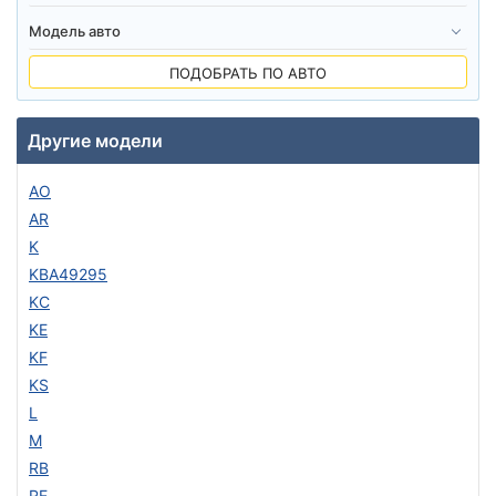
ПОДОБРАТЬ ПО АВТО
Другие модели
AO
AR
K
KBA49295
KC
KE
KF
KS
L
M
RB
RE