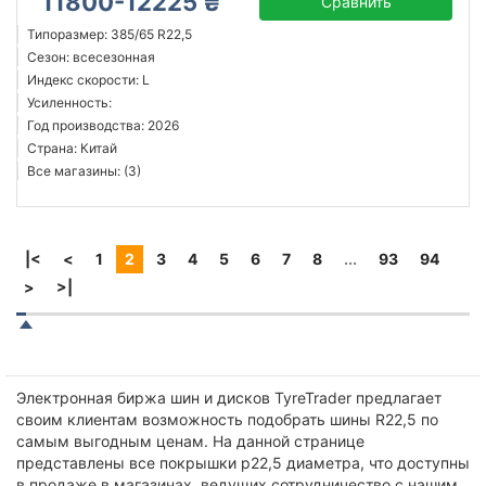
11800-12225 ₴
Сравнить
Типоразмер: 385/65 R22,5
Сезон: всесезонная
Индекс скорости: L
Усиленность:
Год производства: 2026
Страна: Китай
Все магазины: (3)
|<
<
1
2
3
4
5
6
7
8
...
93
94
>
>|
Электронная биржа шин и дисков TyreTrader предлагает
своим клиентам возможность подобрать шины R22,5 по
самым выгодным ценам. На данной странице
представлены все покрышки р22,5 диаметра, что доступны
в продаже в магазинах, ведущих сотрудничество с нашим