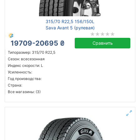
Michelin
315/70 R22,5 156/150L
Continental
Sava Avant 5 (рулевая)
Triangle
19709-20695 ₴
Hankook
Сравнить
Sailun
Типоразмер: 315/70 R22,5
Сезон: всесезонная
Goodyear
Индекс скорости: L
Bridgestone
Усиленность:
Pirelli
Год производства:
Страна:
Все бренды
Все магазины: (3)
Тип транспортного средства
Усиленная шина
Год производства
Страна производства