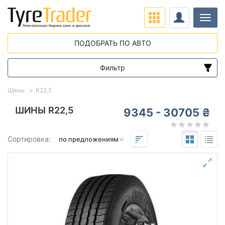
Нави
ПОДОБРАТЬ ПО АВТО
Фильтр
Диапазон цен
Шины
R22,5
от
до
ШИНЫ R22,5
9345 - 30705 ₴
Подбор по параметрам
Сортировка:
22,5
Сезон