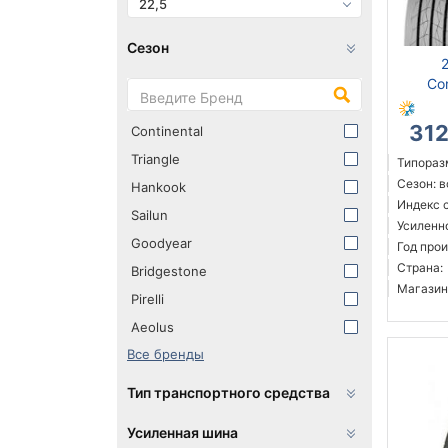
22,5
Сезон
Co
31
Continental
Triangle
Типоразм
Сезон: 
Hankook
Индекс 
Sailun
Усиленн
Goodyear
Год прои
Страна:
Bridgestone
Магазин
Pirelli
Aeolus
Все бренды
Тип транспортного средства
Усиленная шина