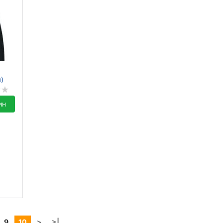
я)
ин
9
10
>
>|