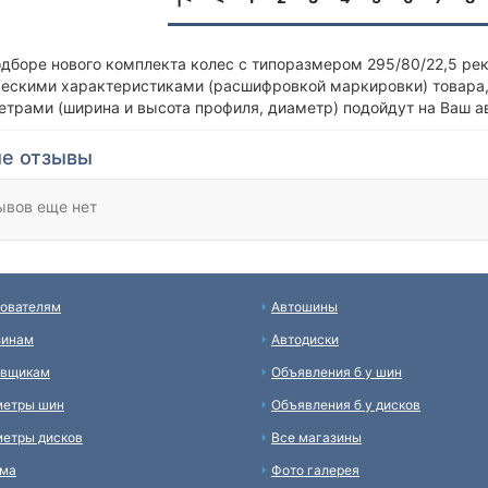
одборе нового комплекта колес с типоразмером 295/80/22,5 ре
ческими характеристиками (расшифровкой маркировки) товара,
етрами (ширина и высота профиля, диаметр) подойдут на Ваш а
е отзывы
ывов еще нет
ователям
Автошины
зинам
Автодиски
авщикам
Объявления б у шин
метры шин
Объявления б у дисков
етры дисков
Все магазины
ама
Фото галерея