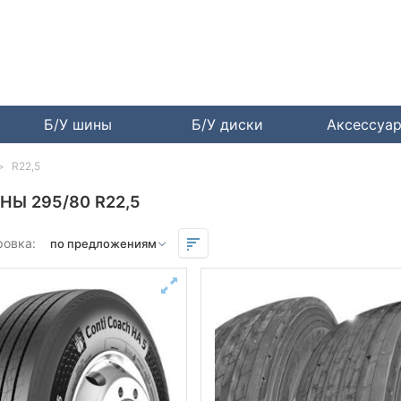
Б/У шины
Б/У диски
Аксессуа
R22,5
НЫ 295/80 R22,5
ровка: