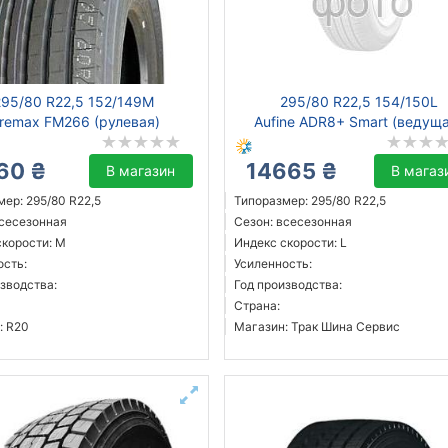
295/80 R22,5 152/149M
295/80 R22,5 154/150L
iremax FM266 (рулевая)
Aufine ADR8+ Smart (ведущ
60 ₴
14665 ₴
В магазин
В магаз
ер: 295/80 R22,5
Типоразмер: 295/80 R22,5
всесезонная
Сезон: всесезонная
скорости: M
Индекс скорости: L
ость:
Усиленность:
зводства:
Год производства:
Страна:
: R20
Магазин: Трак Шина Сервис