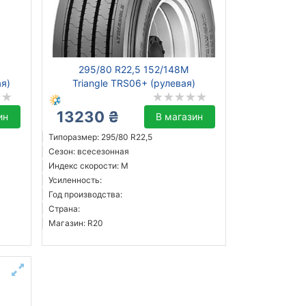
295/80 R22,5 152/148M
ая)
Triangle TRS06+ (рулевая)
13230 ₴
ин
В магазин
Типоразмер: 295/80 R22,5
Сезон: всесезонная
Индекс скорости: M
Усиленность:
Год производства:
Страна:
Магазин: R20