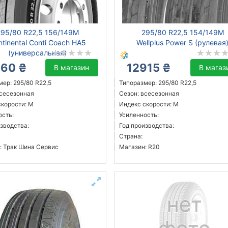
295/80 R22,5 156/149M
295/80 R22,5 154/149M
ntinental Conti Coach HA5
Wellplus Power S (рулевая
(универсальная)
260 ₴
12915 ₴
В магазин
В магаз
ер: 295/80 R22,5
Типоразмер: 295/80 R22,5
всесезонная
Сезон: всесезонная
скорости: M
Индекс скорости: M
ость:
Усиленность:
зводства:
Год производства:
Страна:
: Трак Шина Сервис
Магазин: R20