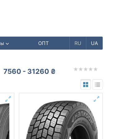
ры
ОПТ
RU
UA
7560 - 31260 ₴