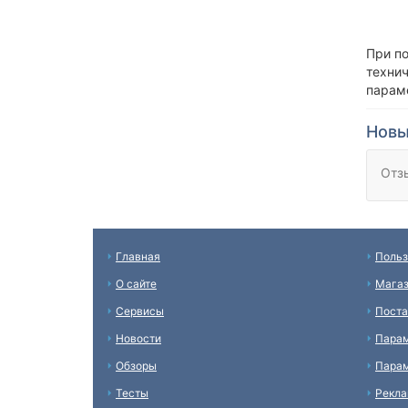
При п
техни
парам
Новы
Отз
Главная
Польз
О сайте
Мага
Сервисы
Пост
Новости
Пара
Обзоры
Парам
Тесты
Рекл