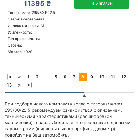
11395 ₴
В магазин
Типоразмер: 295/80 R22,5
Сезон: всесезонная
Индекс скорости: M
Усиленность:
Год производства:
Страна:
Магазин: R20
|<
<
1
2
...
5
6
7
8
9
10
11
12
13
>
>|
При подборе нового комплекта колес с типоразмером
295/80/22,5 рекомендуем ознакомиться с описанием,
техническими характеристиками (расшифровкой
маркировки) товара, убедиться, что покрышки с данными
параметрами (ширина и высота профиля, диаметр)
подойдут на Ваш автомобиль.