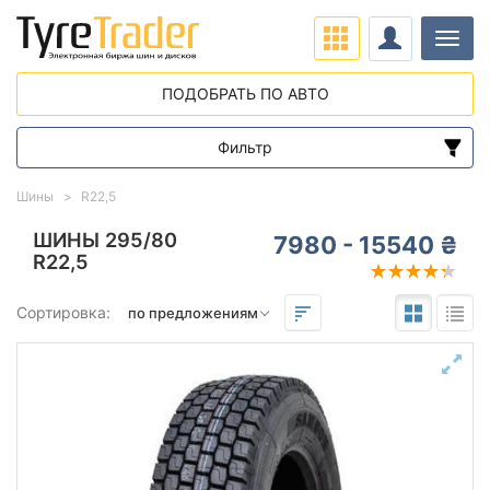
Нави
ПОДОБРАТЬ ПО АВТО
Фильтр
Диапазон цен
Шины
R22,5
от
до
ШИНЫ 295/80
7980 - 15540 ₴
R22,5
Подбор по параметрам
Сортировка:
295
80
22,5
Сезон