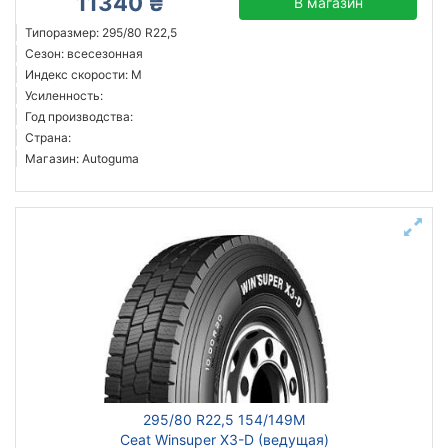
11340 ₴
В магазин
Типоразмер: 295/80 R22,5
Сезон: всесезонная
Индекс скорости: M
Усиленность:
Год производства:
Страна:
Магазин: Autoguma
295/80 R22,5 154/149M
Ceat Winsuper X3-D (ведущая)