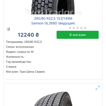
Michelin
295/80 R22,5 152/149M
Continental
Samson GL268D (ведущая)
Triangle
Hankook
12240 ₴
В магазин
Sailun
Типоразмер: 295/80 R22,5
Goodyear
Сезон: всесезонная
Индекс скорости: M
Bridgestone
Усиленность:
Pirelli
Год производства:
Все бренды
Страна:
Магазин: Трак Шина Сервис
Тип транспортного средства
Усиленная шина
Год производства
Страна производства