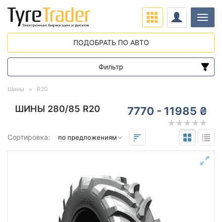
Нави
ПОДОБРАТЬ ПО АВТО
Фильтр
Диапазон цен
Шины
R20
от
до
ШИНЫ 280/85 R20
7770 - 11985 ₴
Подбор по параметрам
Сортировка:
280
85
20
Сезон