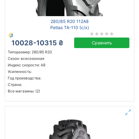
Ozka
280/85 R20 112A8
Petlas
Petlas TA-110 (с/х)
Starmaxx
10028-10315 ₴
Все бренды
Сравнить
Типоразмер: 280/85 R20
Тип транспортного средства
Сезон: всесезонная
Индекс скорости: A8
Усиленная шина
Усиленность:
Год производства:
Страна:
Все магазины: (2)
Сбросить
Подобрать