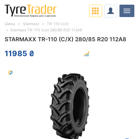
Нави
Шины
Starmaxx
TR-110 (с/х)
Starmaxx TR-110 (с/х) 280/85 R20 112A8
STARMAXX TR-110 (С/Х) 280/85 R20 112A8
11985 ₴