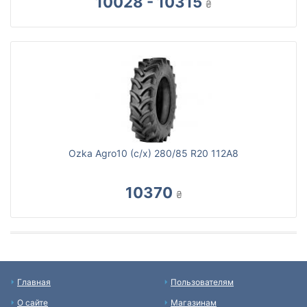
10028 - 10315
₴
Ozka Agro10 (с/х) 280/85 R20 112A8
10370
₴
Главная
Пользователям
О сайте
Магазинам