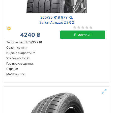
Michelin
265/35 R18 97Y XL
Continental
Sailun Atrezzo ZSR 2
Triangle
4240 ₴
Sailun
В магазин
Goodyear
Типоразмер: 265/35 R18
Сезон: летняя
Bridgestone
Индекс скорости: Y
Pirelli
Усиленность: XL
Achilles
Год производства:
Страна:
Все бренды
Магазин: R20
Тип транспортного средства
Усиленная шина
Год производства
Страна производства