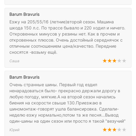
Barum Bravuris
Езжу на 205/55/16 (летние)второй сезон. Машина
шкода 150 л.с. По трассе бывало и 220 ходил и ничего.
Откровенных минусов у резины нет. Как в прочем и
откровенных плюсов. Очень достойный середнячок с
отличным соотношением цена/качество. Передние
сносятся -возьму ещё.
Саша
Barum Bravuris
Очень странные шины. Первый год ездил
ненарадоваться было- прекрасно держали дорогу в
любую погоду, мягкие.А на второй сезон начались
биения на скорости свыше 130.Приезжаю в
шиномонтаж-говорят ушла балансировка. Сделали-
неделю езжу нормально,потом та же песня...Вывод
один-шины на один сезон или просто я такой "везучий"
Юрий