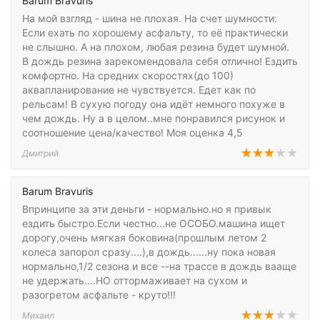
Barum Bravuris
На мой взгляд - шина не плохая. На счет шумности:
Если ехать по хорошему асфальту, то её практически
не слышно. А на плохом, любая резина будет шумной.
В дождь резина зарекомендовала себя отлично! Ездить
комфортно. На средних скоростях(до 100)
аквапланирование не чувствуется. Едет как по
рельсам! В сухую погоду она идёт немного похуже в
чем дождь. Ну а в целом..мне понравился рисунок и
соотношение цена/качество! Моя оценка 4,5
Дмитрий
Barum Bravuris
Впринципе за эти деньги - нормально.но я привык
ездить быстро.Если честно...не ОСОБО.машина ищет
дорогу,очень мягкая боковина(прошлым летом 2
колеса запорол сразу....),в дождь......ну пока новая
нормально,1/2 сезона и все --на трассе в дождь вааще
не удержать....НО оттормаживает на сухом и
разогретом асфальте - круто!!!
Михаил