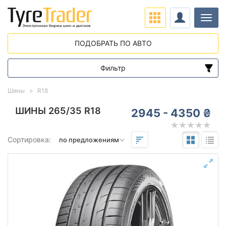
Нави
ПОДОБРАТЬ ПО АВТО
Фильтр
Диапазон цен
Шины
R18
от
до
ШИНЫ 265/35 R18
2945 - 4350 ₴
Подбор по параметрам
Сортировка:
265
35
18
Сезон