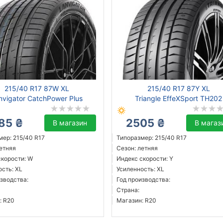
215/40 R17 87W XL
215/40 R17 87Y XL
nvigator CatchPower Plus
Triangle EffeXSport TH202
85 ₴
2505 ₴
В магазин
В магаз
мер: 215/40 R17
Типоразмер: 215/40 R17
летняя
Сезон: летняя
скорости: W
Индекс скорости: Y
ость: XL
Усиленность: XL
зводства:
Год производства:
Страна:
: R20
Магазин: R20