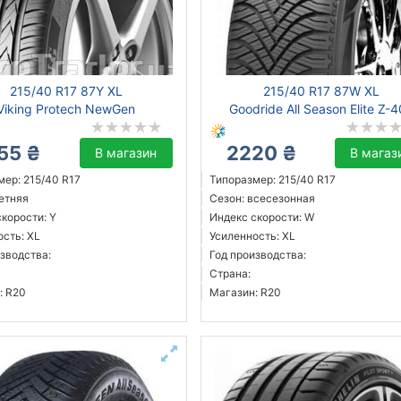
215/40 R17 87Y XL
215/40 R17 87W XL
Viking Protech NewGen
Goodride All Season Elite Z-
55 ₴
2220 ₴
В магазин
В магаз
мер: 215/40 R17
Типоразмер: 215/40 R17
летняя
Сезон: всесезонная
корости: Y
Индекс скорости: W
ость: XL
Усиленность: XL
зводства:
Год производства:
Страна:
: R20
Магазин: R20