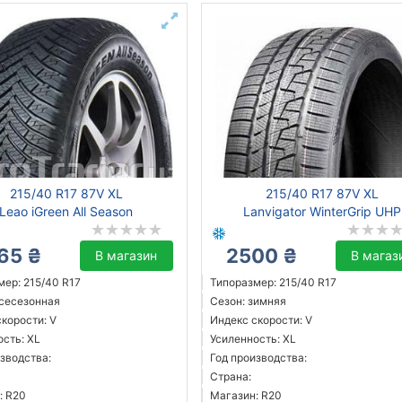
215/40 R17 87V XL
215/40 R17 87V XL
Leao iGreen All Season
Lanvigator WinterGrip UHP
65 ₴
2500 ₴
В магазин
В магаз
мер: 215/40 R17
Типоразмер: 215/40 R17
всесезонная
Сезон: зимняя
корости: V
Индекс скорости: V
ость: XL
Усиленность: XL
зводства:
Год производства:
Страна:
: R20
Магазин: R20