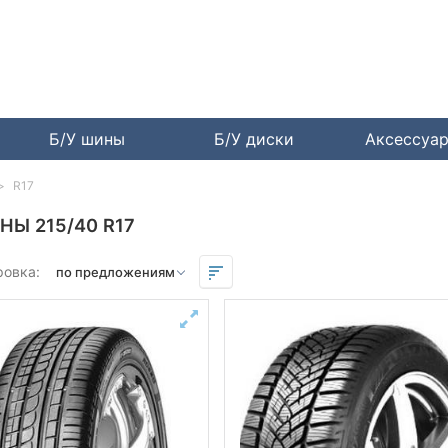
Б/У шины
Б/У диски
Аксессуа
R17
НЫ 215/40 R17
ровка: