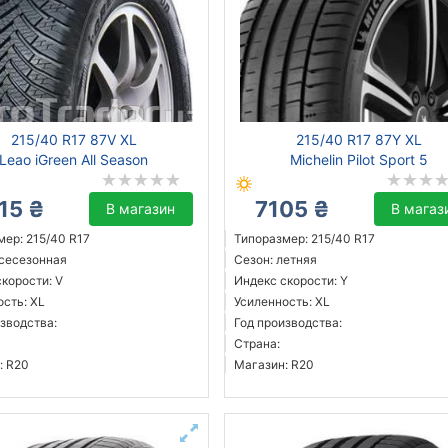
215/40 R17 87V XL
215/40 R17 87Y XL
Leao iGreen All Season
Michelin Pilot Sport 5
15 ₴
7105 ₴
В магазин
В магаз
мер: 215/40 R17
Типоразмер: 215/40 R17
всесезонная
Сезон: летняя
корости: V
Индекс скорости: Y
ость: XL
Усиленность: XL
зводства:
Год производства:
Страна:
: R20
Магазин: R20