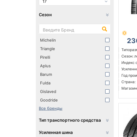
17
Сезон
23
Michelin
Triangle
Типораз
Сезон: 
Pirelli
Индекс с
Aplus
Усиленн
Barum
Год прои
Страна:
Fulda
Магазин
Gislaved
Goodride
Все бренды
Тип транспортного средства
Усиленная шина