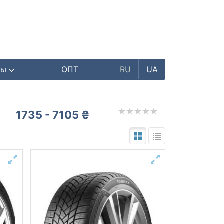
ры
ОПТ
RU
UA
1735 - 7105 ₴