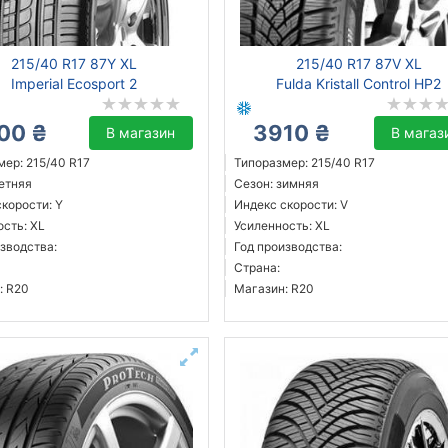
215/40 R17 87Y XL
215/40 R17 87V XL
Imperial Ecosport 2
Fulda Kristall Control HP2
00 ₴
3910 ₴
В магазин
В магаз
мер: 215/40 R17
Типоразмер: 215/40 R17
летняя
Сезон: зимняя
корости: Y
Индекс скорости: V
ость: XL
Усиленность: XL
зводства:
Год производства:
Страна:
: R20
Магазин: R20