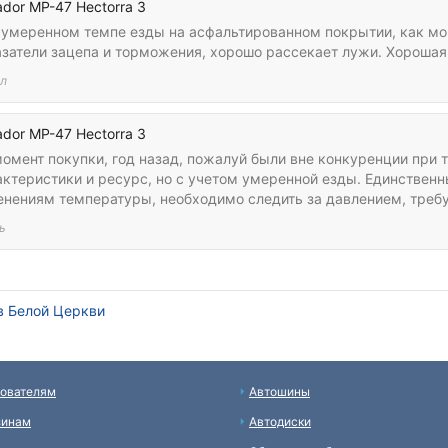
dor MP-47 Hectorra 3
 умеренном темпе езды на асфальтированном покрытии, как мо
азатели зацепа и торможения, хорошо рассекает лужи. Хорошая 
л
dor MP-47 Hectorra 3
момент покупки, год назад, пожалуй были вне конкуренции при 
ктеристики и ресурс, но с учетом умеренной езды. Единственн
енениям температуры, необходимо следить за давлением, требу
ь
в Белой Церкви
ователям
Автошины
зинам
Автодиски