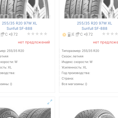
255/35 R20 97W XL
255/35 R20 97W XL
Sunfull SF-888
Sunfull SF-888
C
72
E
C
72
нет предложений
нет предлож
мер: 255/35 R20
Типоразмер: 255/35 R20
летняя
Сезон: летняя
скорости: W
Индекс скорости: W
ость: XL
Усиленность: XL
зводства:
Год производства:
Страна:
зины: ()
Все магазины: ()