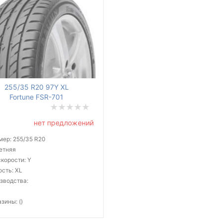
255/35 R20 97Y XL
Fortune FSR-701
нет предложений
мер: 255/35 R20
летняя
корости: Y
ость: XL
зводства:
зины: ()