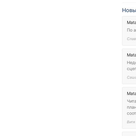
Новы
Mata
По а
Слав
Mata
Нед
сцеп
Саш
Mata
Чит
пла
соо
Витя