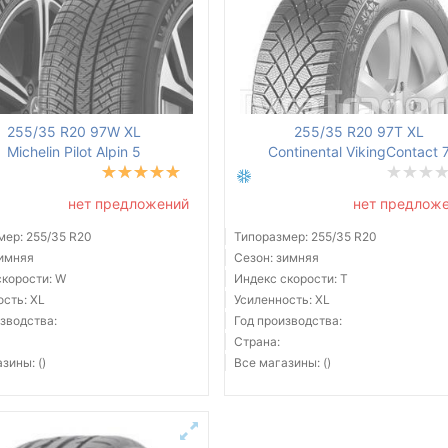
255/35 R20 97W XL
255/35 R20 97T XL
Michelin Pilot Alpin 5
Continental VikingContact 
нет предложений
нет предлож
мер: 255/35 R20
Типоразмер: 255/35 R20
зимняя
Сезон: зимняя
скорости: W
Индекс скорости: T
ость: XL
Усиленность: XL
зводства:
Год производства:
Страна:
зины: ()
Все магазины: ()