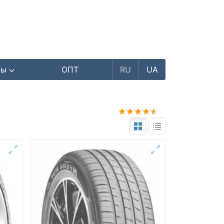
ры
ОПТ
RU
UA