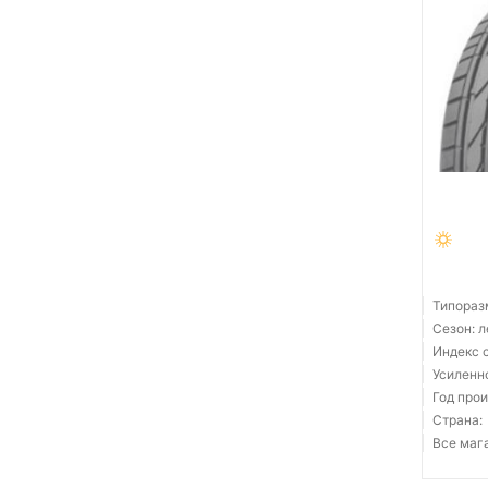
Типораз
Сезон: 
Индекс с
Усиленн
Год прои
Страна:
Все мага