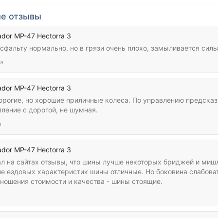
е отзывы
dor MP-47 Hectorra 3
сфальту нормально, но в грязи очень плохо, замыливается силь
а
dor MP-47 Hectorra 3
орогие, но хорошие приличные колеса. По управлению предсказ
ление с дорогой, не шумная.
а
dor MP-47 Hectorra 3
ал на сайтах отзывы, что шины лучше некоторых бриджей и мишл
не ездовых характеристик шины отличные. Но боковина слабова
тношения стоимости и качества - шины стоящие.