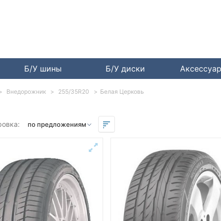
Б/У шины
Б/У диски
Аксессуа
Внедорожник
255/35R20
Белая Церковь
ровка: