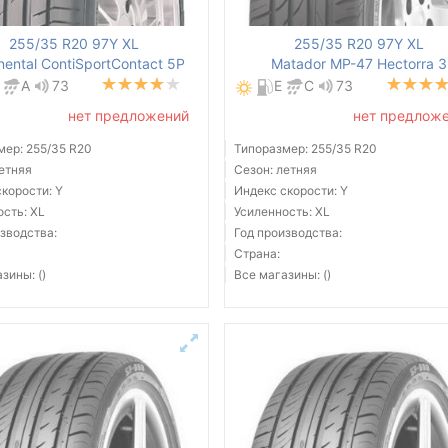
255/35 R20 97Y XL
255/35 R20 97Y XL
nental ContiSportContact 5P
Matador MP-47 Hectorra 3
A
73
E
C
73
нет предложений
нет предлож
мер: 255/35 R20
Типоразмер: 255/35 R20
летняя
Сезон: летняя
корости: Y
Индекс скорости: Y
ость: XL
Усиленность: XL
зводства:
Год производства:
Страна:
зины: ()
Все магазины: ()