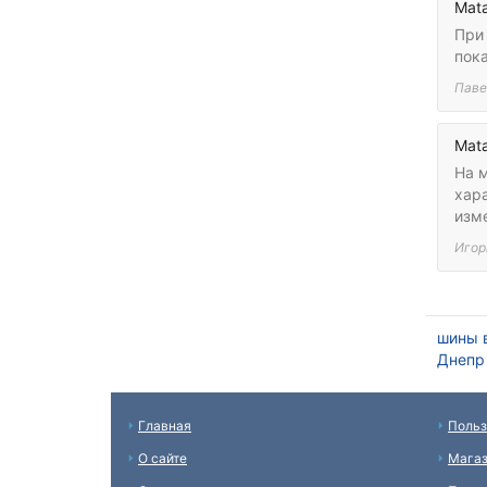
Mata
При
пок
Паве
Mata
На 
хара
изм
Игор
шины 
Днепр
Главная
Польз
О сайте
Мага