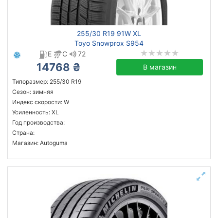
Michelin
255/30 R19 91W XL
Triangle
Toyo Snowprox S954
CrossWind
E
C
72
14768 ₴
Imperial
В магазин
Leao
Типоразмер: 255/30 R19
Сезон: зимняя
LingLong
Индекс скорости: W
Roadmarch
Усиленность: XL
Toyo
Год производства:
Страна:
Все бренды
Магазин: Autoguma
Тип транспортного средства
легковой
Усиленная шина
Белая Церковь