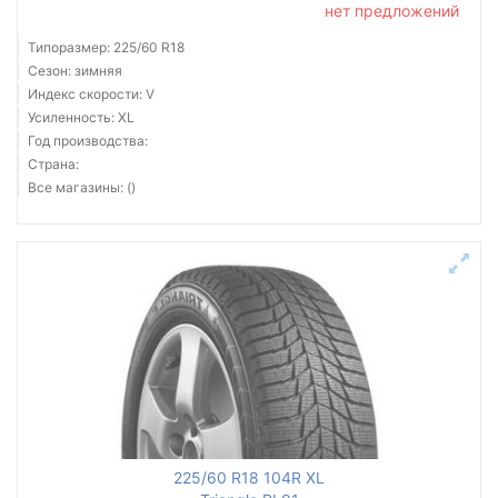
нет предложений
Типоразмер: 225/60 R18
Сезон: зимняя
Индекс скорости: V
Усиленность: XL
Год производства:
Страна:
Все магазины: ()
225/60 R18 104R XL