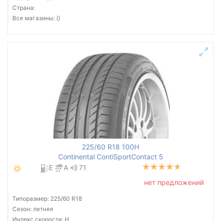
Страна:
Все магазины: ()
225/60 R18 100H
Continental ContiSportContact 5
E
A
71
нет предложений
Типоразмер: 225/60 R18
Сезон: летняя
Индекс скорости: H