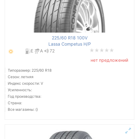
225/60 R18 100V
Lassa Competus H/P
E
A
72
нет предложений
Типоразмер: 225/60 R18
Сезон: летняя
Индекс скорости: V
Усиленность:
Год производства:
Страна:
Все магазины: ()