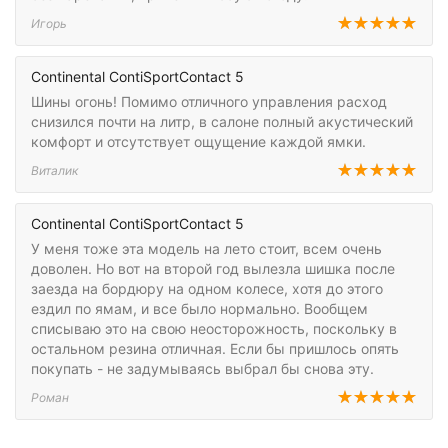
Игорь
Continental ContiSportContact 5
Шины огонь! Помимо отличного управления расход
снизился почти на литр, в салоне полный акустический
комфорт и отсутствует ощущение каждой ямки.
Виталик
Continental ContiSportContact 5
У меня тоже эта модель на лето стоит, всем очень
доволен. Но вот на второй год вылезла шишка после
заезда на бордюру на одном колесе, хотя до этого
ездил по ямам, и все было нормально. Вообщем
списываю это на свою неосторожность, поскольку в
остальном резина отличная. Если бы пришлось опять
покупать - не задумываясь выбрал бы снова эту.
Роман