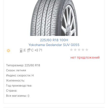
225/60 R18 100H
Yokohama Geolandar SUV G055
E
C
71
нет предложений
Типоразмер: 225/60 R18
Сезон: летняя
Индекс скорости: H
Усиленность:
Год производства:
Страна:
Все магазины: ()