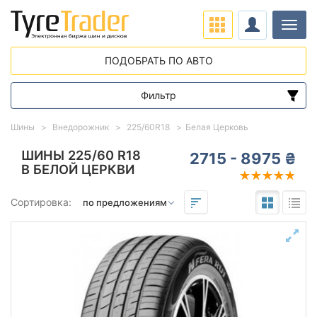
Нави
ПОДОБРАТЬ ПО АВТО
Фильтр
Диапазон цен
Шины
Внедорожник
225/60R18
Белая Церковь
от
до
ШИНЫ 225/60 R18
2715 - 8975 ₴
В БЕЛОЙ ЦЕРКВИ
Подбор по параметрам
Сортировка:
225
60
18
Сезон