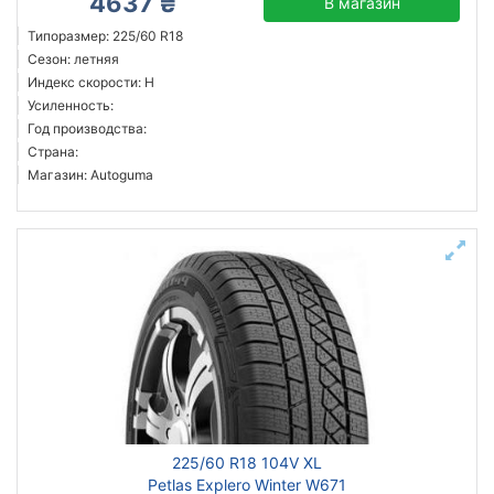
4637 ₴
В магазин
Типоразмер: 225/60 R18
Сезон: летняя
Индекс скорости: H
Усиленность:
Год производства:
Страна:
Магазин: Autoguma
225/60 R18 104V XL
Petlas Explero Winter W671