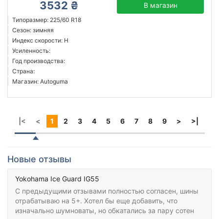
3532 ₴
В магазин
Типоразмер: 225/60 R18
Сезон: зимняя
Индекс скорости: H
Усиленность:
Год производства:
Страна:
Магазин: Autoguma
|<
<
1
2
3
4
5
6
7
8
9
>
>|
Новые отзывы
Yokohama Ice Guard IG55
С предыдущими отзывами полностью согласен, шины
отрабатываю на 5+. Хотел бы еще добавить, что
изначально шумноваты, но обкатались за пару сотен