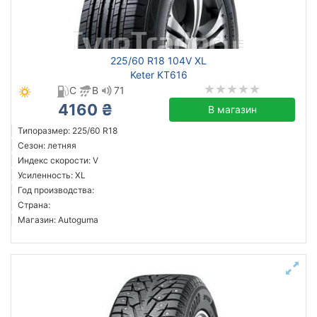
225/60 R18 104V XL
Keter KT616
C
B
71
4160 ₴
В магазин
Типоразмер: 225/60 R18
Сезон: летняя
Индекс скорости: V
Усиленность: XL
Год производства:
Страна:
Магазин: Autoguma