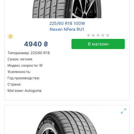
Michelin
225/60 R18 100W
Continental
Nexen NFera RU1
Triangle
Hankook
4940 ₴
В магазин
Sailun
Типоразмер: 225/60 R18
Aplus
Сезон: летняя
Индекс скорости: W
Apollo
Усиленность:
Ardent
Год производства:
Все бренды
Страна:
Магазин: Autoguma
Тип транспортного средства
внедорожник
легковой
Усиленная шина