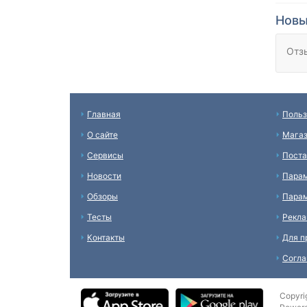
Новы
Отз
Главная
Польз
О сайте
Мага
Сервисы
Пост
Новости
Пара
Обзоры
Парам
Тесты
Рекл
Контакты
Для п
Согл
Copyri