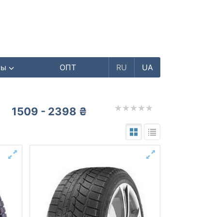
ры
ОПТ
RU
UA
1509 - 2398 ₴