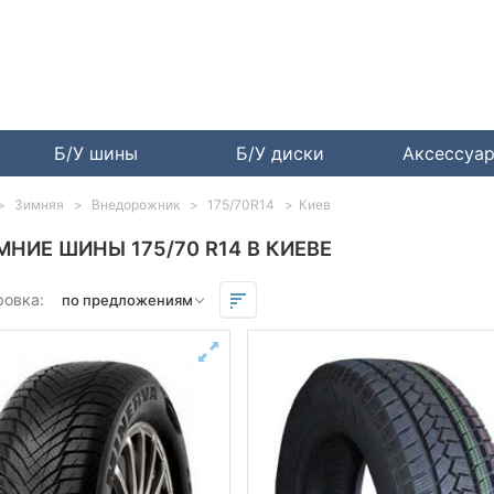
Б/У шины
Б/У диски
Аксессуа
Зимняя
Внедорожник
175/70R14
Киев
МНИЕ ШИНЫ 175/70 R14 В КИЕВЕ
ровка: