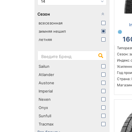
14
Сезон
всесезонная
I
зимняя нешип
16
летняя
Типораз
Сезон: 
Индекс с
Sailun
Усиленн
Год прои
Atlander
Страна:
Austone
Магазин
Imperial
Nexen
Onyx
Sunfull
Tracmax