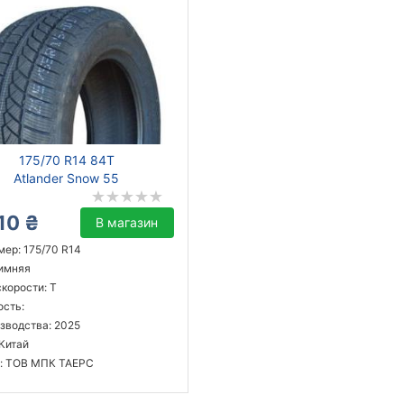
175/70 R14 84T
Atlander Snow 55
10 ₴
В магазин
мер: 175/70 R14
зимняя
корости: T
ость:
зводства: 2025
 Китай
: ТОВ МПК ТАЕРС