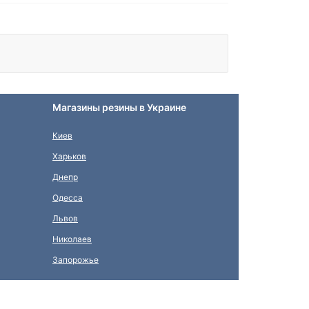
Магазины резины в Украине
Киев
Харьков
Днепр
Одесса
Львов
Николаев
Запорожье