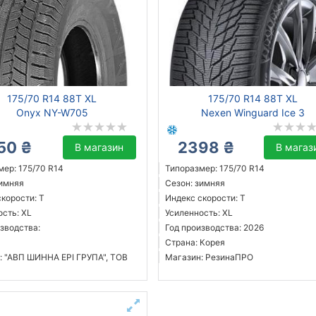
175/70 R14 88T XL
175/70 R14 88T XL
Onyx NY-W705
Nexen Winguard Ice 3
50 ₴
2398 ₴
В магазин
В магаз
мер: 175/70 R14
Типоразмер: 175/70 R14
зимняя
Сезон: зимняя
корости: T
Индекс скорости: T
ость: XL
Усиленность: XL
зводства:
Год производства: 2026
Страна: Корея
: "АВП ШИННА ЕРІ ГРУПА", ТОВ
Магазин: РезинаПРО