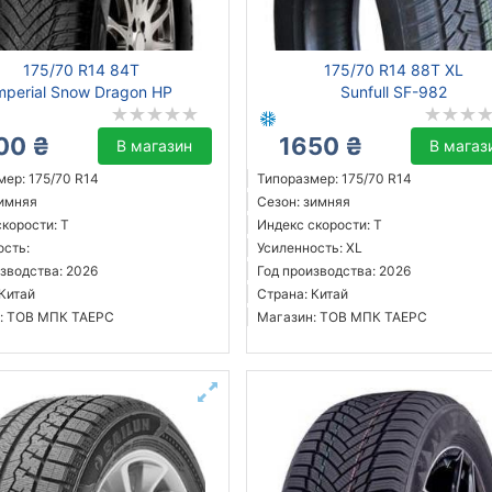
175/70 R14 84T
175/70 R14 88T XL
mperial Snow Dragon HP
Sunfull SF-982
00 ₴
1650 ₴
В магазин
В магаз
мер: 175/70 R14
Типоразмер: 175/70 R14
зимняя
Сезон: зимняя
корости: T
Индекс скорости: T
ость:
Усиленность: XL
зводства: 2026
Год производства: 2026
 Китай
Страна: Китай
: ТОВ МПК ТАЕРС
Магазин: ТОВ МПК ТАЕРС