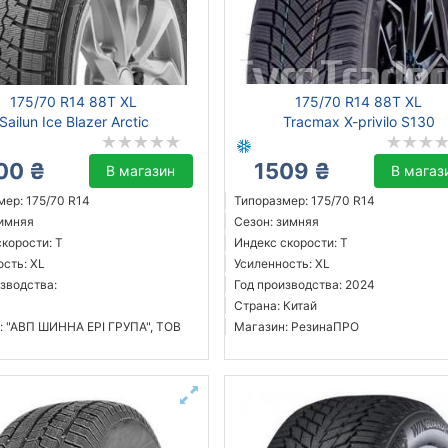
175/70 R14 88T XL
175/70 R14 88T XL
Sailun Ice Blazer Arctic
Tracmax X-privilo S130
00 ₴
1509 ₴
В магазин
В магаз
мер: 175/70 R14
Типоразмер: 175/70 R14
зимняя
Сезон: зимняя
корости: T
Индекс скорости: T
ость: XL
Усиленность: XL
зводства:
Год производства: 2024
Страна: Китай
: "АВП ШИННА ЕРІ ГРУПА", ТОВ
Магазин: РезинаПРО