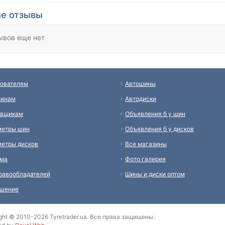
е отзывы
ывов еще нет
ователям
Автошины
зинам
Автодиски
авщикам
Объявления б у шин
метры шин
Объявления б у дисков
етры дисков
Все магазины
ама
Фото галерея
равообладателей
Шины и диски оптом
ашение
ght © 2010-2026 Tyretrader.ua. Все права защищены.