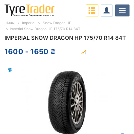
Нави
Шины
Imperial
Snow Dragon HP
Imperial Snow Dragon HP 175/70 R14 84T
IMPERIAL SNOW DRAGON HP 175/70 R14 84T
1600 - 1650 ₴