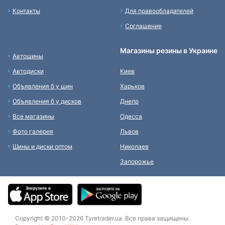
Контакты
Для правообладателей
Соглашение
Магазины резины в Украине
Автошины
Автодиски
Киев
Объявления б у шин
Харьков
Объявления б у дисков
Днепр
Все магазины
Одесса
Фото галерея
Львов
Шины и диски оптом
Николаев
Запорожье
Copyright © 2010-2026 Tyretrader.ua. Все права защищены.