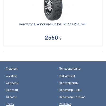
Roadstone Winguard Spike 175/70 R14 84T
2550
₴
Главная
Пользователям
О сайте
Магазинам
Сервисы
Поставщикам
Новости
Параметры шин
Обзоры
Параметры дисков
Тесты
Реклама