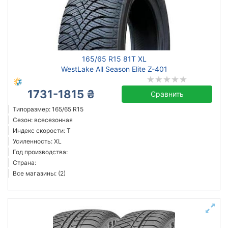
Усиленная шина
Год производства
Страна производства
165/65 R15 81T XL
WestLake All Season Elite Z-401
1731-1815 ₴
Сравнить
Сбросить
Подобрать
Типоразмер: 165/65 R15
Сезон: всесезонная
Индекс скорости: T
Усиленность: XL
Год производства:
Страна:
Все магазины: (2)