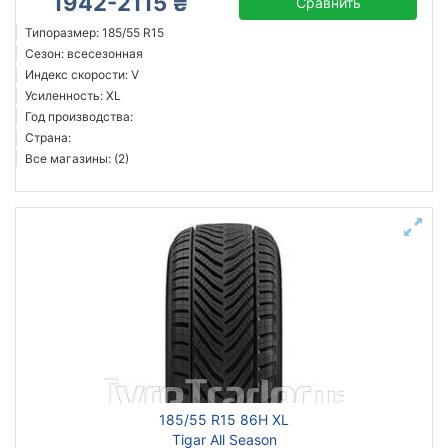
1942-2115 ₴
Сравнить
Типоразмер: 185/55 R15
Сезон: всесезонная
Индекс скорости: V
Усиленность: XL
Год производства:
Страна:
Все магазины: (2)
185/55 R15 86H XL
Tigar All Season