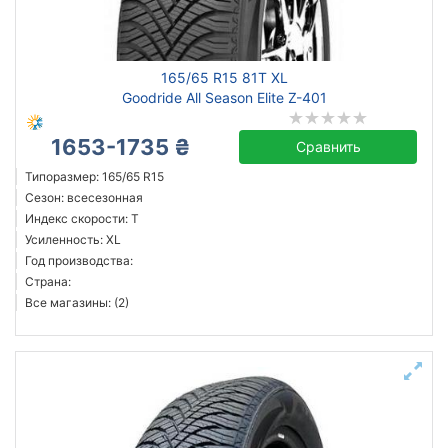
всесезонная
зимняя нешип
зимняя шип
165/65 R15 81T XL
летняя
Goodride All Season Elite Z-401
1653-1735 ₴
Сравнить
Michelin
Типоразмер: 165/65 R15
Сезон: всесезонная
Continental
Индекс скорости: T
Triangle
Усиленность: XL
Hankook
Год производства:
Страна:
Sailun
Все магазины: (2)
Goodyear
Bridgestone
Pirelli
Все бренды
Тип транспортного средства