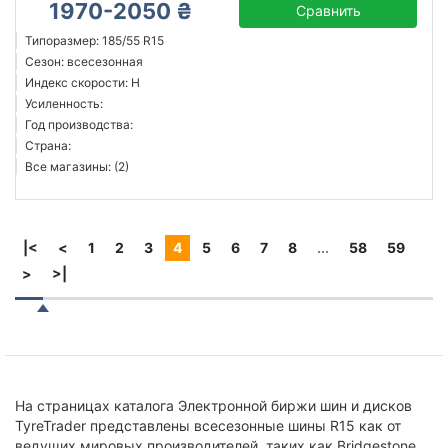
1970-2050 ₴
Сравнить
Типоразмер: 185/55 R15
Сезон: всесезонная
Индекс скорости: H
Усиленность:
Год производства:
Страна:
Все магазины: (2)
|<
<
1
2
3
4
5
6
7
8
...
58
59
>
>|
На страницах каталога Электронной биржи шин и дисков
TyreTrader представлены всесезонные шины R15 как от
ведущих мировых производителей, таких как Bridgestone,