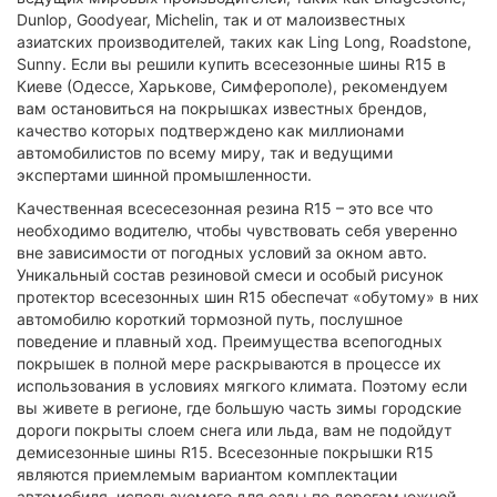
Dunlop, Goodyear, Michelin, так и от малоизвестных
азиатских производителей, таких как Ling Long, Roadstone,
Sunny. Если вы решили купить всесезонные шины R15 в
Киеве (Одессе, Харькове, Симферополе), рекомендуем
вам остановиться на покрышках известных брендов,
качество которых подтверждено как миллионами
автомобилистов по всему миру, так и ведущими
экспертами шинной промышленности.
Качественная всесесезонная резина R15 – это все что
необходимо водителю, чтобы чувствовать себя уверенно
вне зависимости от погодных условий за окном авто.
Уникальный состав резиновой смеси и особый рисунок
протектор всесезонных шин R15 обеспечат «обутому» в них
автомобилю короткий тормозной путь, послушное
поведение и плавный ход. Преимущества всепогодных
покрышек в полной мере раскрываются в процессе их
использования в условиях мягкого климата. Поэтому если
вы живете в регионе, где большую часть зимы городские
дороги покрыты слоем снега или льда, вам не подойдут
демисезонные шины R15. Всесезонные покрышки R15
являются приемлемым вариантом комплектации
автомобиля, используемого для езды по дорогам южной