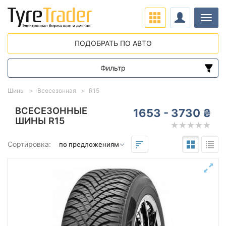
Нави
ПОДОБРАТЬ ПО АВТО
Фильтр
Диапазон цен
Шины
Всесезонная
R15
от
до
ВСЕСЕЗОННЫЕ
1653 - 3730 ₴
ШИНЫ R15
Подбор по параметрам
Сортировка:
15
Сезон