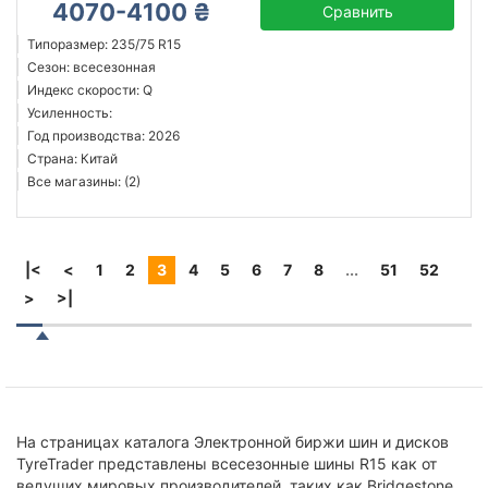
4070-4100 ₴
Сравнить
Типоразмер: 235/75 R15
Сезон: всесезонная
Индекс скорости: Q
Усиленность:
Год производства: 2026
Страна: Китай
Все магазины: (2)
|<
<
1
2
3
4
5
6
7
8
...
51
52
>
>|
На страницах каталога Электронной биржи шин и дисков
TyreTrader представлены всесезонные шины R15 как от
ведущих мировых производителей, таких как Bridgestone,