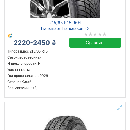
всесезонная
зимняя нешип
зимняя шип
215/65 R15 96H
летняя
Transmate Transeason 4S
2220-2450 ₴
Сравнить
Michelin
Типоразмер: 215/65 R15
Сезон: всесезонная
Continental
Индекс скорости: H
Triangle
Усиленность:
Hankook
Год производства: 2026
Страна: Китай
Sailun
Все магазины: (2)
Goodyear
Bridgestone
Pirelli
Все бренды
Тип транспортного средства