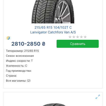
Усиленная шина
Год производства
Страна производства
215/65 R15 104/102T C
Lanvigator Catchfors Van A/S
2810-2850 ₴
Сравнить
Сбросить
Подобрать
Типоразмер: 215/65 R15
Сезон: всесезонная
Индекс скорости: T
Усиленность: C
Год производства:
Страна:
Все магазины: (2)