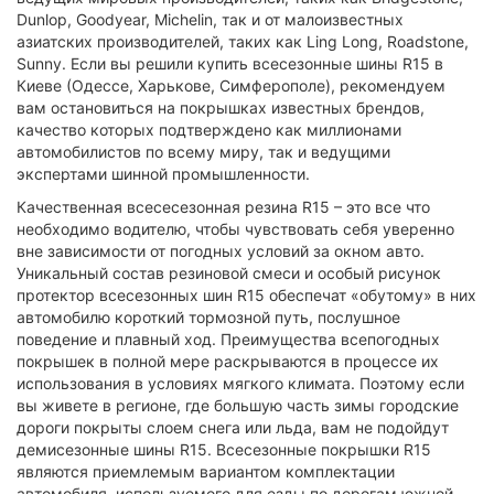
Dunlop, Goodyear, Michelin, так и от малоизвестных
азиатских производителей, таких как Ling Long, Roadstone,
Sunny. Если вы решили купить всесезонные шины R15 в
Киеве (Одессе, Харькове, Симферополе), рекомендуем
вам остановиться на покрышках известных брендов,
качество которых подтверждено как миллионами
автомобилистов по всему миру, так и ведущими
экспертами шинной промышленности.
Качественная всесесезонная резина R15 – это все что
необходимо водителю, чтобы чувствовать себя уверенно
вне зависимости от погодных условий за окном авто.
Уникальный состав резиновой смеси и особый рисунок
протектор всесезонных шин R15 обеспечат «обутому» в них
автомобилю короткий тормозной путь, послушное
поведение и плавный ход. Преимущества всепогодных
покрышек в полной мере раскрываются в процессе их
использования в условиях мягкого климата. Поэтому если
вы живете в регионе, где большую часть зимы городские
дороги покрыты слоем снега или льда, вам не подойдут
демисезонные шины R15. Всесезонные покрышки R15
являются приемлемым вариантом комплектации
автомобиля, используемого для езды по дорогам южной