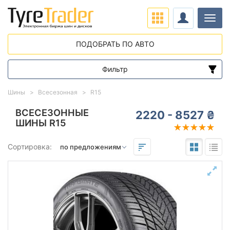
Нави
ПОДОБРАТЬ ПО АВТО
Фильтр
Диапазон цен
Шины
Всесезонная
R15
от
до
ВСЕСЕЗОННЫЕ
2220 - 8527 ₴
ШИНЫ R15
Подбор по параметрам
Сортировка:
15
Сезон