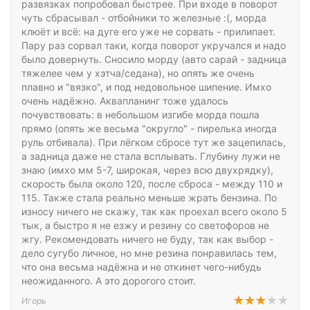
развязках попробовал быстрее. При входе в поворот
чуть сбрасывал - отбойники то железные :(, морда
клюёт и всё: на дуге его уже не сорвать - прилипает.
Пару раз сорвал таки, когда поворот укручался и надо
было довернуть. Сносило морду (авто сарай - задница
тяжелее чем у хэтча/седана), но опять же очень
плавно и "вязко", и под недовольное шипение. Имхо
очень надёжно. Аквапланинг тоже удалось
почувствовать: в небольшом изгибе морда пошла
прямо (опять же весьма "округло" - пирелька иногда
руль отбивала). При лёгком сбросе тут же зацепилась,
а задница даже не стала всплывать. Глубину лужи не
знаю (имхо мм 5-7, широкая, через всю двухрядку),
скорость была около 120, после сброса - между 110 и
115. Также стала реально меньше жрать бензина. По
износу ничего не скажу, так как проехал всего около 5
тык, а быстро я не езжу и резину со светофоров не
жгу. Рекомендовать ничего не буду, так как выбор -
дело сугубо личное, но мне резина понравилась тем,
что она весьма надёжна и не откинет чего-нибудь
неожиданного. А это дорогого стоит.
Игорь