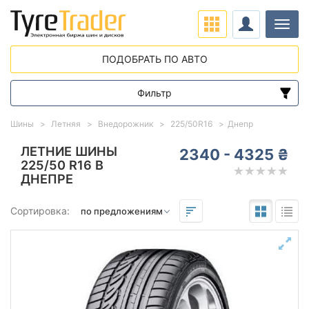
Нави
ПОДОБРАТЬ ПО АВТО
Фильтр
Диапазон цен
Шины
Летняя
Внедорожник
225/50R16
Днепр
от
до
ЛЕТНИЕ ШИНЫ
2340 - 4325 ₴
225/50 R16 В
ДНЕПРЕ
Подбор по параметрам
Сортировка:
225
50
16
Сезон