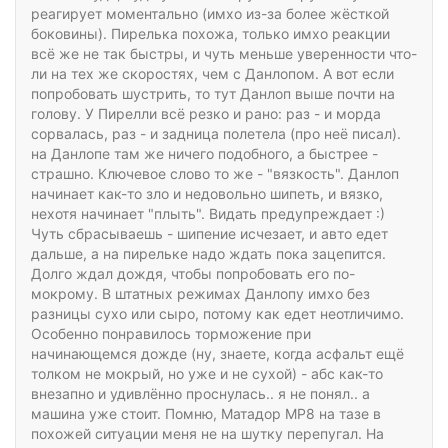
реагирует моментально (имхо из-за более жёсткой
боковины). Пирелька похожа, только имхо реакции
всё же не так быстры, и чуть меньше уверенности что-
ли на тех же скоростях, чем с Данлопом. А вот если
попробовать шустрить, то тут Данлоп выше почти на
голову. У Пирелли всё резко и рано: раз - и морда
сорвалась, раз - и задница полетела (про неё писал).
на Данлопе там же ничего подобного, а быстрее -
страшно. Ключевое слово то же - "вязкость". Данлоп
начинает как-то зло и недовольно шипеть, и вязко,
нехотя начинает "плыть". Видать предупреждает :)
Чуть сбрасываешь - шипение исчезает, и авто едет
дальше, а на пирельке надо ждать пока зацепится.
Долго ждал дождя, чтобы попробовать его по-
мокрому. В штатных режимах Данлопу имхо без
разницы сухо или сыро, потому как едет неотличимо.
Особенно понравилось торможение при
начинающемся дожде (ну, знаете, когда асфальт ещё
толком не мокрый, но уже и не сухой) - абс как-то
внезапно и удивлённо проснулась.. я не понял.. а
машина уже стоит. Помню, Матадор МР8 на тазе в
похожей ситуации меня не на шутку перепугал. На