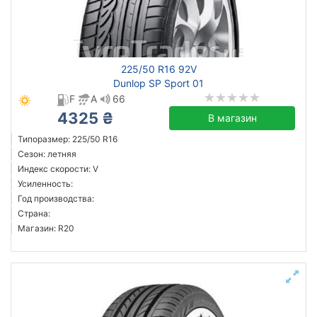
зимняя нешип
летняя
225/50 R16 92V
Dunlop SP Sport 01
Triangle
F
A
66
Berlin Tires
4325 ₴
В магазин
Dunlop
Типоразмер: 225/50 R16
Kormoran
Сезон: летняя
Lanvigator
Индекс скорости: V
Nankang
Усиленность:
Год производства:
Orium
Страна:
Sunwide
Магазин: R20
Все бренды
Тип транспортного средства
легковой