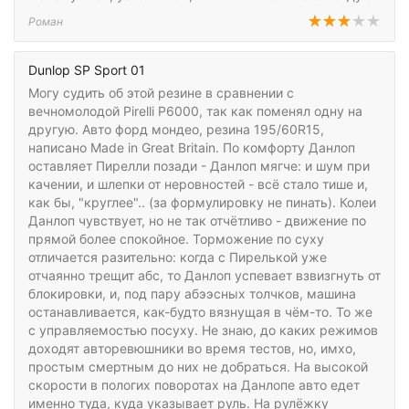
Роман
Dunlop SP Sport 01
Могу судить об этой резине в сравнении с
вечномолодой Pirelli P6000, так как поменял одну на
другую. Авто форд мондео, резина 195/60R15,
написано Made in Great Britain. По комфорту Данлоп
оставляет Пирелли позади - Данлоп мягче: и шум при
качении, и шлепки от неровностей - всё стало тише и,
как бы, "круглее".. (за формулировку не пинать). Колеи
Данлоп чувствует, но не так отчётливо - движение по
прямой более спокойное. Торможение по суху
отличается разительно: когда с Пирелькой уже
отчаянно трещит абс, то Данлоп успевает взвизгнуть от
блокировки, и, под пару абээсных толчков, машина
останавливается, как-будто вязнущая в чём-то. То же
с управляемостью посуху. Не знаю, до каких режимов
доходят авторевюшники во время тестов, но, имхо,
простым смертным до них не добраться. На высокой
скорости в пологих поворотах на Данлопе авто едет
именно туда, куда указывает руль. На рулёжку