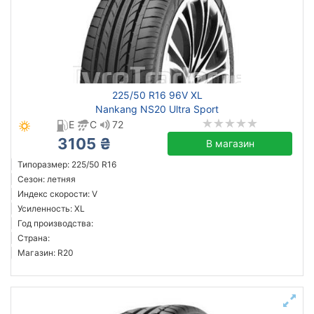
Усиленная шина
Днепр
Сбросить
Подобрать
225/50 R16 96V XL
Nankang NS20 Ultra Sport
E
C
72
3105 ₴
В магазин
Типоразмер: 225/50 R16
Сезон: летняя
Индекс скорости: V
Усиленность: XL
Год производства:
Страна:
Магазин: R20