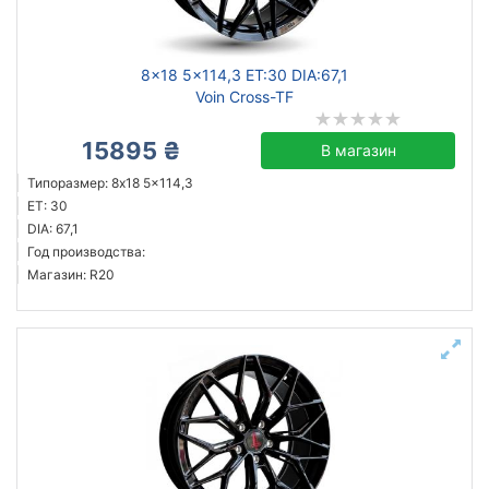
Ступица (dia)
8x18 5x114,3 ET:30 DIA:67,1
от
до
Voin Cross-TF
15895 ₴
В магазин
Steel
Типоразмер: 8x18 5x114,3
ET: 30
ZW
DIA: 67,1
ALST (KFZ)
Год производства:
Mak
Магазин: R20
ZF
Flow Forming
JH
Aez
Все бренды
Тип диска