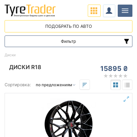
Нави
ПОДОБРАТЬ ПО АВТО
Фильтр
Диапазон цен
Диски
от
до
ДИСКИ R18
15895 ₴
Подбор по параметрам
Сортировка:
Вылет (ET)
от
до