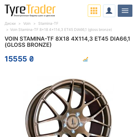
Нави
Диски
Voin
Stamina-TF
Voin Stamina-TF 8x18 4x114,3 ET45 DIA66,1 (gloss bronze)
VOIN STAMINA-TF 8X18 4X114,3 ET45 DIA66,1
(GLOSS BRONZE)
15555 ₴