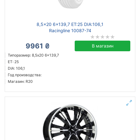
Ступица (dia)
от
до
8,5x20 6x139,7 ET:25 DIA:106,1
Racingline 10087-74
9961 ₴
В магазин
ZW
Типоразмер: 8,5x20 6x139,7
Mak
ET: 25
ZF
DIA: 106,1
Год производства:
GT
Магазин: R20
ATS
BBS
FJB
JH
Все бренды
Тип диска