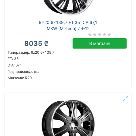
кованый
литой
9x20 6x139,7 ET:35 DIA:67,1
MKW (Mi-tech) ZR-12
8035 ₴
Сбросить
Подобрать
В магазин
Типоразмер: 9x20 6x139,7
ET: 35
DIA: 67,1
Год производства:
Магазин: R20