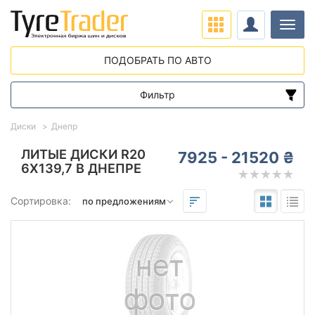
Нави
ПОДОБРАТЬ ПО АВТО
Фильтр
Диапазон цен
Диски
Днепр
от
до
ЛИТЫЕ ДИСКИ R20
7925 - 21520 ₴
6X139,7 В ДНЕПРЕ
Подбор по параметрам
Сортировка:
Вылет (ET)
от
до