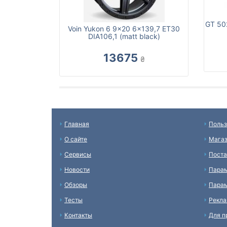
GT 50
Voin Yukon 6 9x20 6x139,7 ET30
DIA106,1 (matt black)
13675
₴
Главная
Польз
О сайте
Мага
Сервисы
Пост
Новости
Пара
Обзоры
Парам
Тесты
Рекл
Контакты
Для п