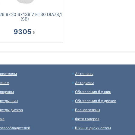
26 9x20 6x139,7 ET30 DIA78,1
(SB)
9305
₴
ователям
Автошины
зинам
Автодиски
авщикам
Объявления б у шин
метры шин
Объявления б у дисков
етры дисков
Все магазины
ама
Фото галерея
равообладателей
Шины и диски оптом