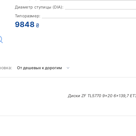
Диаметр ступицы (DIA):
Типоразмер:
9848
₴
ровка:
Диски ZF TL5770 9x20 6x139,7 ET30