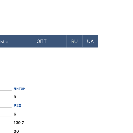
ры
ОПТ
RU
UA
литой
9
Р20
6
139,7
30