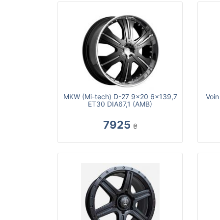
MKW (Mi-tech) D-27 9x20 6x139,7
Voi
ET30 DIA67,1 (AMB)
7925
₴